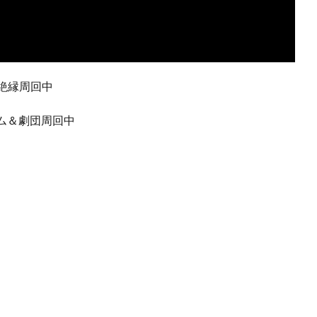
＆絶縁周回中
トム＆劇団周回中