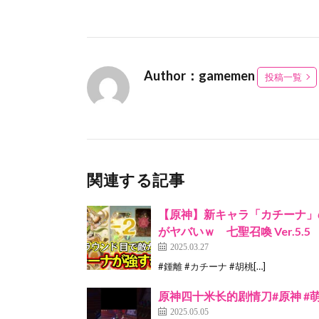
Author：gamemen
投稿一覧
関連する記事
【原神】新キャラ「カチーナ」
がヤバいｗ 七聖召喚 Ver.5.5
2025.03.27
#鍾離 #カチーナ #胡桃[…]
原神四十米长的剧情刀#原神 #
2025.05.05