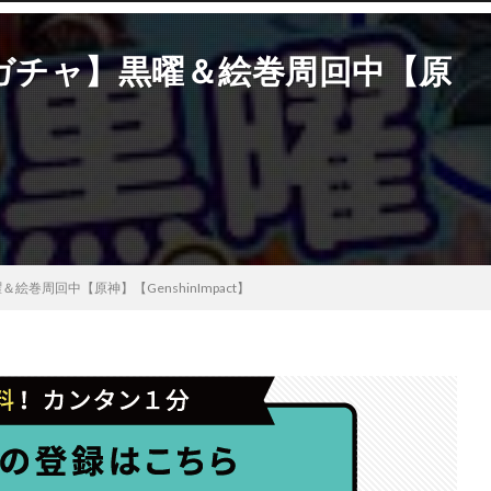
遺物ガチャ】黒曜＆絵巻周回中【原
】
＆絵巻周回中【原神】【GenshinImpact】