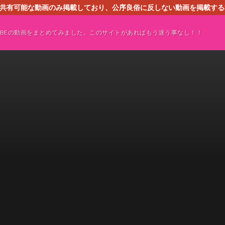
す。共有可能な動画のみ掲載しており、公序良俗に反しない動画を掲載す
ください。即刻対処させて頂きます。なお、同サイトはGoogleアド
TUBEの動画をまとめてみました。このサイトがあればもう迷う事なし！！