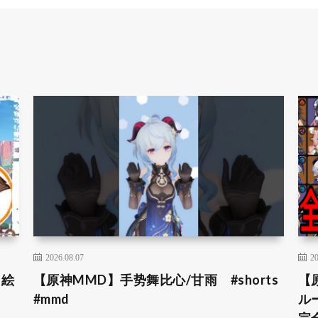
2026.08.07
20
＆絵
【原神MMD】手势舞比心/甘雨 #shorts
【
#mmd
ル