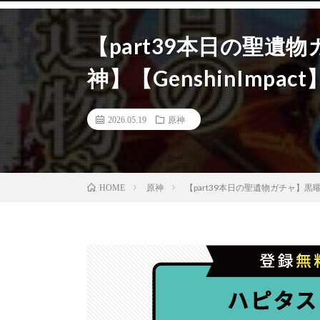
【part39本日の聖
神】【GenshinImpact
2026.05.19
原神
原神
【part39本日の聖遺物ガチャ】黒曜
HOME