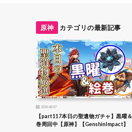
原神
カテゴリの最新記事
2026.08.07
【part117本日の聖遺物ガチャ】黒曜
巻周回中【原神】【GenshinImpact】