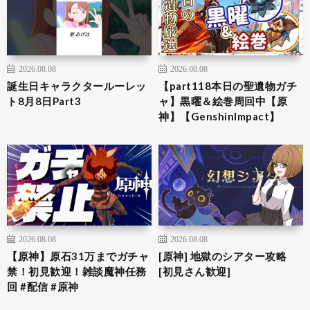
2026.08.08
2026.08.08
誕生日キャラクタールーレッ
【part118本日の聖遺物ガチ
ト8月8日Part3
ャ】黒曜＆絵巻周回中【原
神】【GenshinImpact】
2026.08.08
2026.08.08
【原神】原石31万までガチャ
[原神] 地獄のシアター攻略
禁！初見歓迎！雑談魔神任務
[初見さん歓迎]
回 #配信 #原神