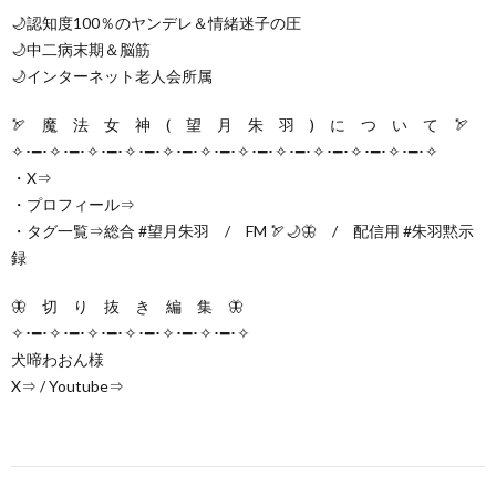
🌙認知度100％のヤンデレ＆情緒迷子の圧
🌙中二病末期＆脳筋
🌙インターネット老人会所属
🏹 魔 法 女 神 ( 望 月 朱 羽 ) に つ い て 🏹
✧･━･✧･━･✧･━･✧･━･✧･━･✧･━･✧･━･✧･━･✧･━･✧･━･✧･━･✧
・X⇒
・プロフィール⇒
・タグ一覧⇒総合 #望月朱羽 / FM 🏹🌙🦋 / 配信用 #朱羽黙示
録
🦋 切 り 抜 き 編 集 🦋
✧･━･✧･━･✧･━･✧･━･✧･━･✧･━･✧
犬啼わおん様
X⇒ / Youtube⇒