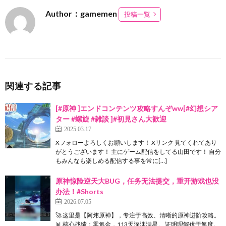
Author：gamemen
投稿一覧
関連する記事
[#原神 ]エンドコンテンツ攻略すんぞww[#幻想シア
ター #螺旋 #雑談 ]#初見さん大歓迎
2025.03.17
Xフォローよろしくお願いします！ Xリンク 見てくれてあり
がとうございます！ 主にゲーム配信をしてる山田です！ 自分
もみんなも楽しめる配信する事を常に[…]
原神惊险逆天大BUG，任务无法提交，重开游戏也没
办法！#Shorts
2026.07.05
🚀 这里是【阿炜原神】，专注于高效、清晰的原神进阶攻略。
📊 核心战绩：零氪金，113天深渊满星。 证明理解优于氪度。