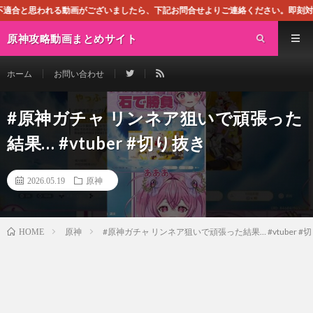
がございましたら、下記お問合せよりご連絡ください。即刻対処させて頂きます。なお
原神攻略動画まとめサイト
ホーム
お問い合わせ
#原神ガチャ リンネア狙いで頑張った
結果… #vtuber #切り抜き
2026.05.19
原神
原神
#原神ガチャ リンネア狙いで頑張った結果… #vtuber #
HOME