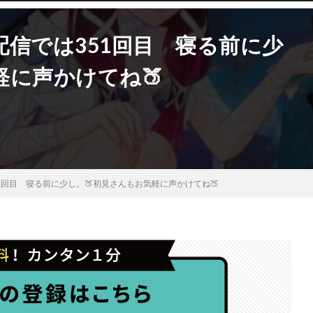
配信では351回目 寝る前に少
軽に声かけてね🍑
51回目 寝る前に少し。🍑初見さんもお気軽に声かけてね🍑