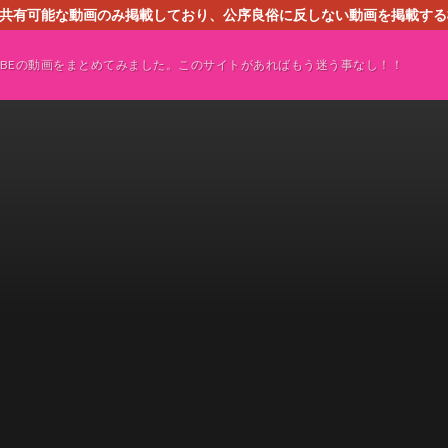
す。共有可能な動画のみ掲載しており、公序良俗に反しない動画を掲載す
ください。即刻対処させて頂きます。なお、同サイトはGoogleアド
TUBEの動画をまとめてみました。このサイトがあればもう迷う事なし！！