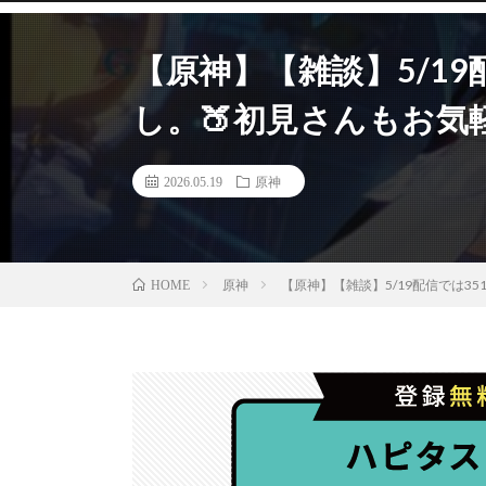
【原神】【雑談】5/19
し。🍑初見さんもお気
2026.05.19
原神
原神
【原神】【雑談】5/19配信では3
HOME