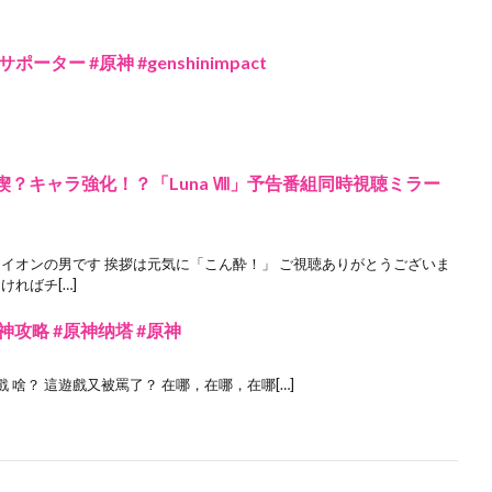
ー #原神 #genshinimpact
楔？キャラ強化！？「Luna Ⅷ」予告番組同時視聴ミラー
ライオンの男です 挨拶は元気に「こん酔！」 ご視聴ありがとうございま
ければチ[…]
神攻略 #原神纳塔 #原神
遊戲 啥？ 這遊戲又被罵了？ 在哪，在哪，在哪[…]