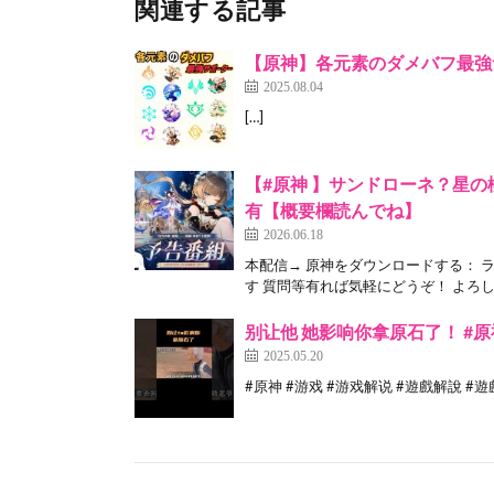
関連する記事
【原神】各元素のダメバフ最強サポータ
2025.08.04
[…]
【#原神 】サンドローネ？星の
有【概要欄読んでね】
2026.06.18
本配信→ 原神をダウンロードする： 
す 質問等有れば気軽にどうぞ！ よろし
别让他 她影响你拿原石了！ #原
2025.05.20
#原神 #游戏 #游戏解说 #遊戲解說 #