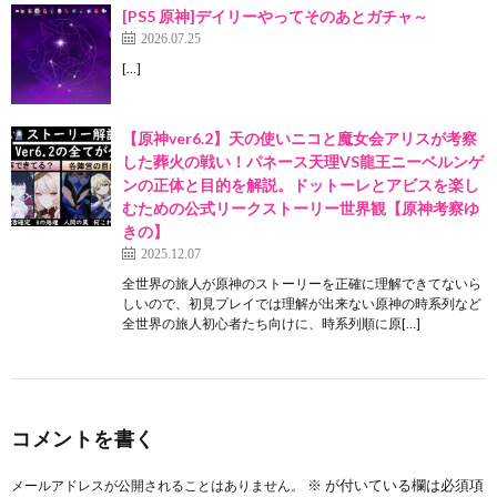
[PS5 原神]デイリーやってそのあとガチャ～
2026.07.25
[…]
【原神ver6.2】天の使いニコと魔女会アリスが考察
した葬火の戦い！パネース天理VS龍王ニーベルンゲ
ンの正体と目的を解説。ドットーレとアビスを楽し
むための公式リークストーリー世界観【原神考察ゆ
きの】
2025.12.07
全世界の旅人が原神のストーリーを正確に理解できてないら
しいので、初見プレイでは理解が出来ない原神の時系列など
全世界の旅人初心者たち向けに、時系列順に原[…]
コメントを書く
※
が付いている欄は必須項
メールアドレスが公開されることはありません。