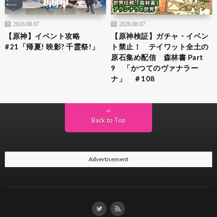
2026.08.07
2026.08.07
【原神】イベント攻略
【原神検証】ガチャ・イベン
#21「帰夏! 映影? 千霊祭!」
ト禁止！ テイワット全土の
原石集め配信 森林書 Part
9 「かつてのヴァナラー
ナ」 ＃108
Back to Top
Advertisement