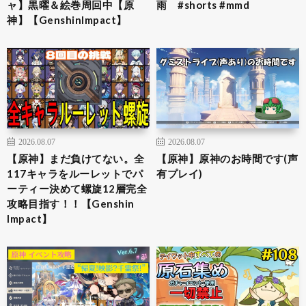
ャ】黒曜＆絵巻周回中【原
雨 #shorts #mmd
神】【GenshinImpact】
2026.08.07
2026.08.07
【原神】まだ負けてない。全
【原神】原神のお時間です(声
117キャラをルーレットでパ
有プレイ)
ーティー決めて螺旋12層完全
攻略目指す！！【Genshin
Impact】