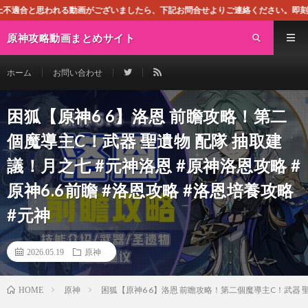
画がございましたら、下記お問合せよりご連絡ください。即刻対処させて頂きます。
原神攻略動画まとめサイト
ホーム
お問い合わせ
困狐【原神6 6】洛恩 前瞻攻略！第二
個魔導主C！武器 聖遺物 配隊 抽取建
議！月之七 #元神洛恩 #原神洛恩攻略 #
原神6.6前瞻 #洛恩攻略 #洛恩培養攻略
#元神
2026.05.19
原神
原神
困狐【原神6 6】洛恩 前瞻攻略！第二個魔導主C！武器 聖遺
HOME