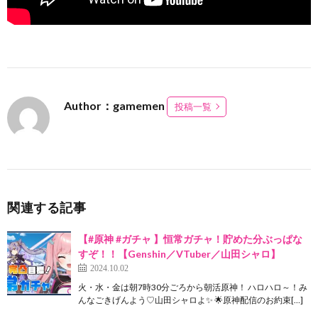
Author：gamemen
投稿一覧
関連する記事
【#原神 #ガチャ 】恒常ガチャ！貯めた分ぶっぱな
すぞ！！【Genshin／VTuber／山田シャロ】
2024.10.02
火・水・金は朝7時30分ごろから朝活原神！ ハロハロ～！み
んなごきげんよう♡山田シャロよ✨ 🌟原神配信のお約束[…]