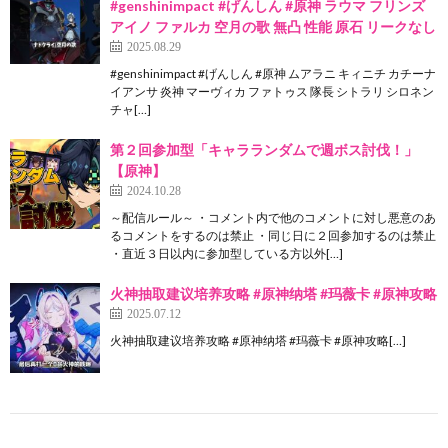
#genshinimpact #げんしん #原神 ラウマ フリンズ
アイノ ファルカ 空月の歌 無凸 性能 原石 リークなし
2025.08.29
#genshinimpact #げんしん #原神 ムアラニ キィニチ カチーナ
イアンサ 炎神 マーヴィカ ファトゥス 隊長 シトラリ シロネン
チャ[…]
第２回参加型「キャラランダムで週ボス討伐！」
【原神】
2024.10.28
～配信ルール～ ・コメント内で他のコメントに対し悪意のあ
るコメントをするのは禁止 ・同じ日に２回参加するのは禁止
・直近３日以内に参加型している方以外[…]
火神抽取建议培养攻略 #原神纳塔 #玛薇卡 #原神攻略
2025.07.12
火神抽取建议培养攻略 #原神纳塔 #玛薇卡 #原神攻略[…]