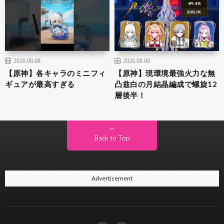
2026.08.08
2026.08.08
【原神】各キャラのミニフィ
【原神】現環境最強火力な無
ギュアが最高すぎる
凸兹白の月結晶編成で螺旋12
層後半！
Back to Top
Advertisement