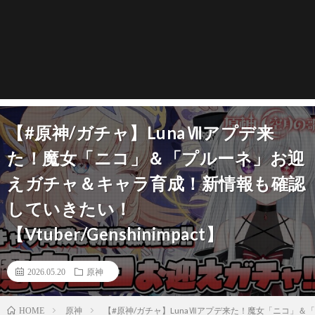
【#原神/ガチャ】LunaⅦアプデ来
た！魔女「ニコ」＆「プルーネ」お迎
えガチャ＆キャラ育成！新情報も確認
していきたい！
【Vtuber/Genshinimpact】
2026.05.20
原神
原神
【#原神/ガチャ】LunaⅦアプデ来た！魔女「ニコ」＆「プ
HOME