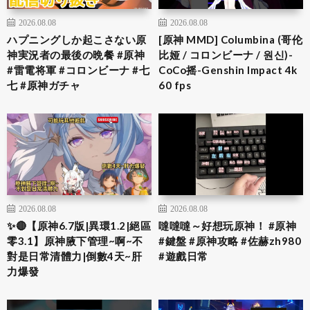
2026.08.08
2026.08.08
ハプニングしか起こさない原
[原神 MMD] Columbina (哥伦
神実況者の最後の晩餐 #原神
比娅 / コロンビーナ / 원신)-
#雷電将軍 #コロンビーナ #七
CoCo摇-Genshin Impact 4k
七 #原神ガチャ
60 fps
2026.08.08
2026.08.08
✨🔴【原神6.7版|異環1.2|絕區
噠噠噠～好想玩原神！ #原神
零3.1】原神腋下管理~啊~不
#鍵盤 #原神攻略 #佐赫zh980
對是日常清體力|倒數4天~肝
#遊戲日常
力爆發