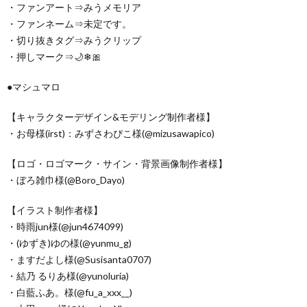
・ファンアート⇒みうメモリア
・ファンネーム⇒未定です。
・切り抜きタグ⇒みうクリップ
・押しマーク⇒🌙❄🎀
●マシュマロ
【キャラクターデザイン&モデリング制作者様】
・お母様(irst)：みずさわぴこ様(@mizusawapico)
【ロゴ・ロゴマーク・サイン・背景画像制作者様】
・ぼろ雑巾様(@Boro_Dayo)
【イラスト制作者様】
・時雨jun様(@jun4674099)
・(ゆずき)ゆの様(@yunmu_g)
・ますだよし様(@Susisanta0707)
・結乃 るりあ様(@yunoluria)
・白藍ふあ。様(@fu_a_xxx__)