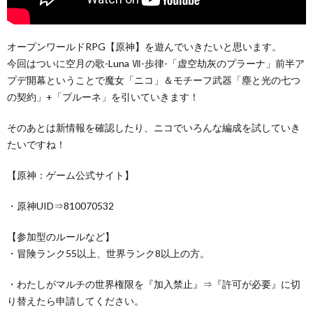
オープンワールドRPG【原神】を遊んでいきたいと思います。
今回はついに空月の歌-Luna Ⅶ-歩律-「虚空劫灰のプラーナ」前半ア
プデ開幕ということで魔女「ニコ」＆モチーフ武器「塵と光の七つ
の契約」+「プルーネ」を引いていきます！
そのあとは新情報を確認したり、ニコでいろんな編成を試していき
たいですね！
【原神：ゲーム公式サイト】
・原神UID⇒810070532
【参加型のルールなど】
・冒険ランク55以上、世界ランク8以上の方。
・わたしがマルチの世界権限を『加入禁止』⇒『許可が必要』に切
り替えたら申請してください。