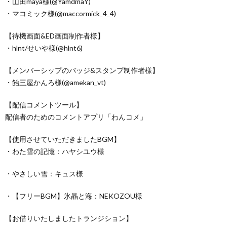
・山田maya様(@YamdmaY)
・マコミック様(@maccormick_4_4)
【待機画面&ED画面制作者様】
・hlnt/せいや様(@hlnt6)
【メンバーシップのバッジ&スタンプ制作者様】
・飴三屋かんろ様(@amekan_vt)
【配信コメントツール】
配信者のためのコメントアプリ「わんコメ」
【使用させていただきましたBGM】
・わた雪の記憶：ハヤシユウ様
・やさしい雪：キュス様
・【フリーBGM】氷晶と海：NEKOZOU様
【お借りいたしましたトランジション】