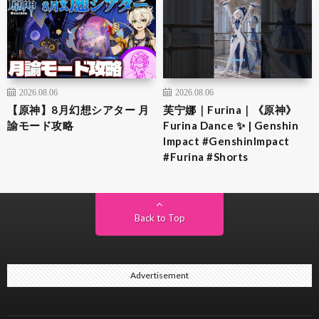
2026.08.06
2026.08.06
【原神】8月幻想シアター 月
芙宁娜｜Furina｜《原神》
諭モード攻略
Furina Dance ✨ | Genshin
Impact #GenshinImpact
#Furina #Shorts
Back to Top
Advertisement