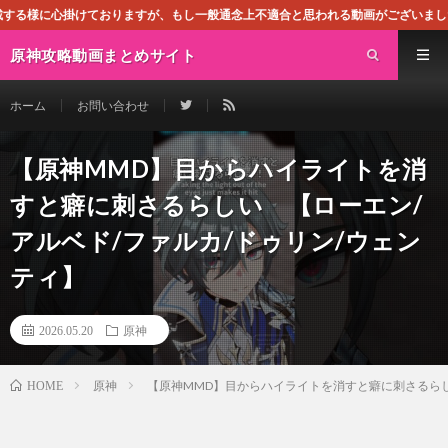
おりますが、もし一般通念上不適合と思われる動画がございましたら、下記お問合せ
原神攻略動画まとめサイト
ホーム
お問い合わせ
【原神MMD】目からハイライトを消
すと癖に刺さるらしい 【ローエン/
アルベド/ファルカ/ドゥリン/ウェン
ティ】
2026.05.20
原神
原神
【原神MMD】目からハイライトを消すと癖に刺さるらし
HOME