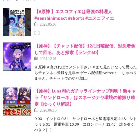
【#原神 】エスコフィエは最強の料理人
#genshinimpact #shorts #エスコフィエ
2025.05.07
[…]
【原神】【チャット配信】12/1日曜配信。対決者倒
して回る。あと探索【ランク60】
2024.12.01
＃原神 ＃良ければコメント下さい ＃また見たいなって思った
らチャンネル登録を是非ｗ ゲーム配信用twitter： ・しゃべり
ません。チャットでのやり取[…]
【原神】LunaⅧのガチャラインナップ判明！新キャ
ラ「サンドローネ」はスネージナヤ環境の前振り確
定【ゆっくり解説】
2026.06.18
0:00 イントロ 0:31 サンドローネと星電導反応 4:48 シト
ラリ 8:01 雷電将軍 10:39 コロンビーナ 13:45 誰を引く
べき？ […]