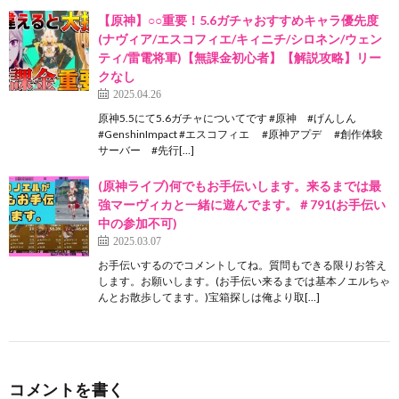
【原神】○○重要！5.6ガチャおすすめキャラ優先度
(ナヴィア/エスコフィエ/キィニチ/シロネン/ウェン
ティ/雷電将軍)【無課金初心者】【解説攻略】リー
クなし
2025.04.26
原神5.5にて5.6ガチャについてです #原神 #げんしん
#GenshinImpact #エスコフィエ #原神アプデ #創作体験
サーバー #先行[…]
(原神ライブ)何でもお手伝いします。来るまでは最
強マーヴィカと一緒に遊んでます。＃791(お手伝い
中の参加不可)
2025.03.07
お手伝いするのでコメントしてね。質問もできる限りお答え
します。お願いします。(お手伝い来るまでは基本ノエルちゃ
んとお散歩してます。)宝箱探しは俺より取[…]
コメントを書く