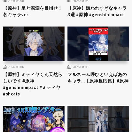
2026.08.06
2026.08.06
【原神】星と深淵を目指せ！
【原神】嫌われすぎなキャラ
各キャラver.
3選 #原神 #genshinimpact
2026.08.06
2026.08.06
【原神】ミティヤくん天然ら
フルネーム呼びといえばあの
しいです #原神
キャラ…【原神反応集】#原神
#genshinimpact #ミティヤ
#shorts