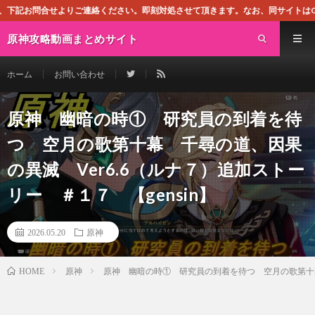
ご連絡ください。即刻対処させて頂きます。なお、同サイトはGoogleアドセンス
原神攻略動画まとめサイト
ホーム
お問い合わせ
原神 幽暗の時① 研究員の到着を待
つ 空月の歌第十幕 千尋の道、因果
の異滅 Ver6.6（ルナ７）追加ストー
リー ＃１７ 【gensin】
2026.05.20
原神
原神
原神 幽暗の時① 研究員の到着を待つ 空月の歌第十幕 
HOME