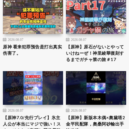
2026.08.07
2026.08.07
原神 看来犯罪预告是打出真实
【原神】原石がないとやって
伤害了。
いけねーぜ！神里綾華復刻す
るまでガチャ禁の旅＃17
2026.08.07
2026.08.07
【原神7.0/先行プレイ】氷主
【原神】新版本木偶×奧黛塔2
人公が本当にマジで強い！ス
金平民配隊，奧桑阿砂輸出手