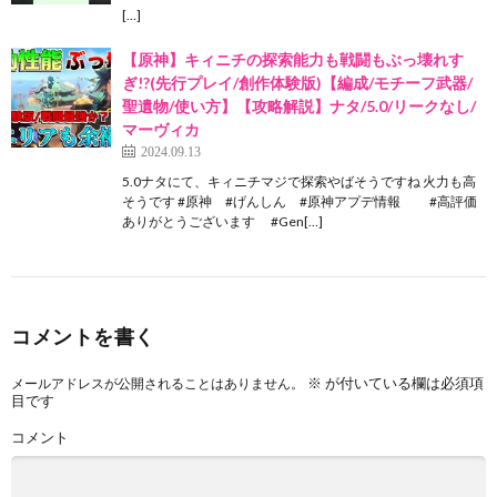
[…]
【原神】キィニチの探索能力も戦闘もぶっ壊れす
ぎ!?(先行プレイ/創作体験版)【編成/モチーフ武器/
聖遺物/使い方】【攻略解説】ナタ/5.0/リークなし/
マーヴィカ
2024.09.13
5.0ナタにて、キィニチマジで探索やばそうですね 火力も高
そうです #原神 #げんしん #原神アプデ情報 #高評価
ありがとうございます #Gen[…]
コメントを書く
※
が付いている欄は必須項
メールアドレスが公開されることはありません。
目です
コメント