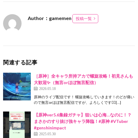
Author：gamemen
投稿一覧
関連する記事
［原神］全キャラ所持アカで螺旋攻略！初見さんも
大歓迎✨（無言orほぼ無言配信）
2026.05.18
原神のライブ配信です！ 螺旋攻略していきます！のどが痛い
ので無言orほぼ無言配信ですが、よろしくです🙇‍♀[…]
【原神ver5.6集録ガチャ】狙いは心海…なのに！？
まさかのすり抜け強キャラ降臨！#原神 #VTuber
#genshinimpact
2025.05.30