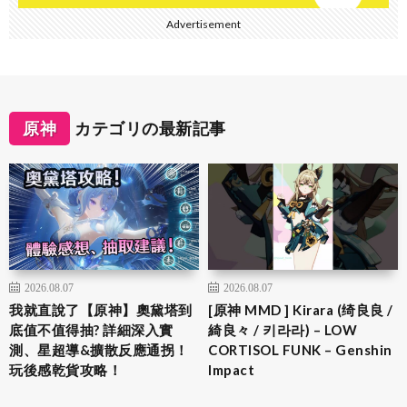
Advertisement
原神
カテゴリの最新記事
2026.08.07
2026.08.07
我就直說了【原神】奧黛塔到
[原神 MMD ] Kirara (绮良良 /
底值不值得抽? 詳細深入實
綺良々 / 키라라) – LOW
測、星超導&擴散反應通拐！
CORTISOL FUNK – Genshin
玩後感乾貨攻略！
Impact