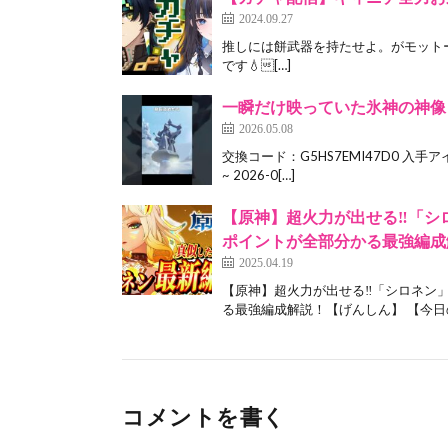
2024.09.27
推しには餅武器を持たせよ。がモットーです 
です💧[…]
一瞬だけ映っていた氷神の神像 |
2026.05.08
交換コード：G5HS7EMI47D0 入手アイ
~ 2026-0[…]
【原神】超火力が出せる‼「シ
ポイントが全部分かる最強編成
2025.04.19
【原神】超火力が出せる‼「シロネン
る最強編成解説！【げんしん】 【今日の
コメントを書く