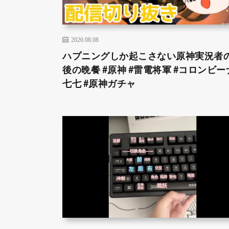
2026.08.08
ハプニングしか起こさない原神実況者
後の晩餐 #原神 #雷電将軍 #コロンビーナ
七七 #原神ガチャ