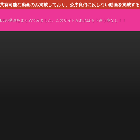
す。共有可能な動画のみ掲載しており、公序良俗に反しない動画を掲載す
ください。即刻対処させて頂きます。なお、同サイトはGoogleアド
TUBEの動画をまとめてみました。このサイトがあればもう迷う事なし！！