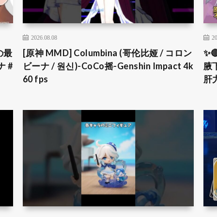
2026.08.08
20
の最
[原神 MMD] Columbina (哥伦比娅 / コロン
✨
 #
ビーナ / 원신)-CoCo摇-Genshin Impact 4k
腋
60 fps
肝