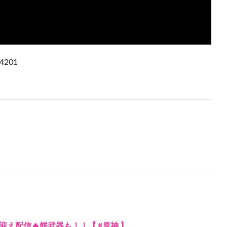
 4201
え配信🔥餅武器も！！【 #原神 】