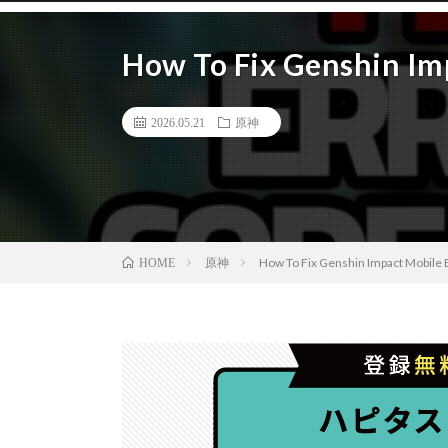
How To Fix Genshin Im
2026.05.21
原神
原神
How To Fix Genshin Impact Mobile
HOME