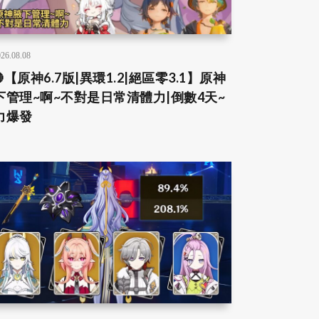
26.08.08
【原神6.7版|異環1.2|絕區零3.1】原神
下管理~啊~不對是日常清體力|倒數4天~
力爆發