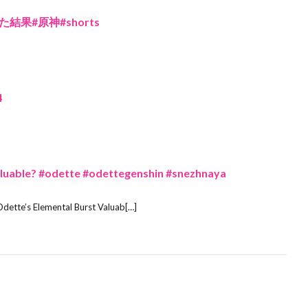
果#原神#shorts
4
Valuable? #odette #odettegenshin #snezhnaya
Odette’s Elemental Burst Valuab[…]