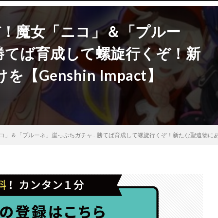
デ！魔女「ニコ」＆「プルー
勝てば育成して螺旋行くぞ！新
Genshin Impact】
」＆「プルーネ」崖っぷちガチャ…勝てば育成して螺旋行くぞ！新たな聖遺物にありったけを