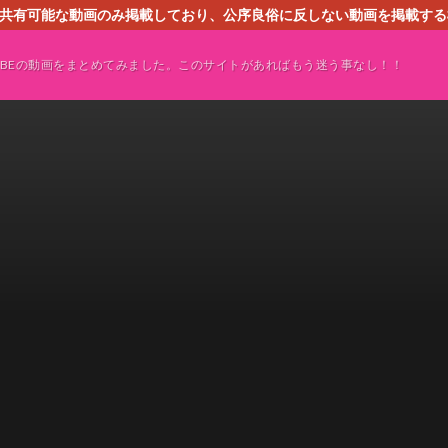
す。共有可能な動画のみ掲載しており、公序良俗に反しない動画を掲載す
ください。即刻対処させて頂きます。なお、同サイトはGoogleアド
TUBEの動画をまとめてみました。このサイトがあればもう迷う事なし！！