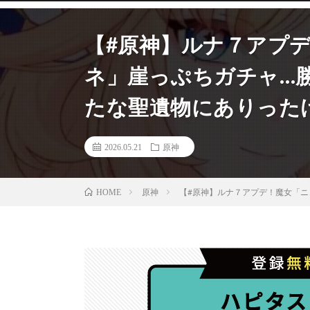
【#原神】ルナ７アプ
ネ」崖っぷちガチャ…
たな聖遺物にありったけを【
2026.05.21
原神
原神
【#原神】ルナ７アプデ！魔女「ニコ
HOME