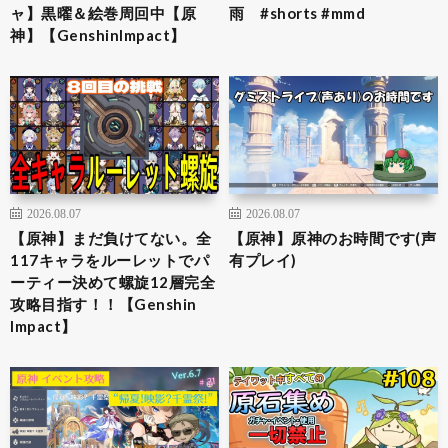
ャ】黒曜＆絵巻周回中【原
雨 #shorts #mmd
神】【GenshinImpact】
2026.08.07
2026.08.07
【原神】まだ負けてない。全
【原神】原神のお時間です(声
117キャラをルーレットでパ
有プレイ)
ーティー決めて螺旋12層完全
攻略目指す！！【Genshin
Impact】