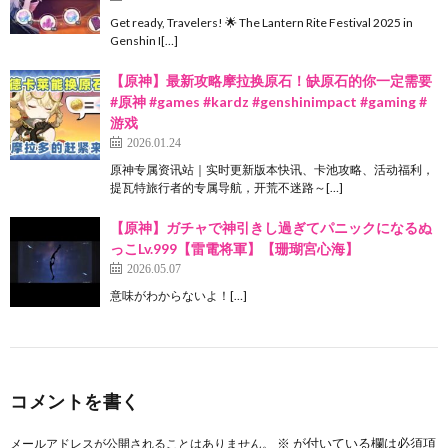
Get ready, Travelers! 🌟 The Lantern Rite Festival 2025 in
Genshin I[…]
【原神】最新攻略摩拉换原石！缺原石的你一定需要
#原神 #games #kardz #genshinimpact #gaming #
游戏
2026.01.24
原神专属资讯站｜实时更新版本快讯、卡池攻略、活动福利，
提瓦特旅行者的专属导航，开荒不迷路～[…]
【原神】ガチャで神引きし過ぎてパニックになるぬ
っこLv.999【雷電将軍】【珊瑚宮心海】
2026.05.07
意味がわからないよ！[…]
コメントを書く
※
が付いている欄は必須項
メールアドレスが公開されることはありません。