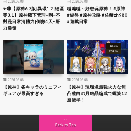
2026.08.08
2026.08.08
✨🔴【原神6.7版|異環1.2|絕區
噠噠噠～好想玩原神！ #原神
零3.1】原神腋下管理~啊~不
#鍵盤 #原神攻略 #佐赫zh980
對是日常清體力|倒數4天~肝
#遊戲日常
力爆發
2026.08.08
2026.08.08
【原神】各キャラのミニフィ
【原神】現環境最強火力な無
ギュアが最高すぎる
凸兹白の月結晶編成で螺旋12
層後半！
Back to Top