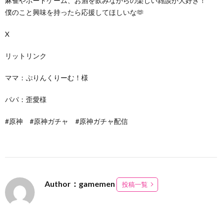
麻雀やボードゲーム、お酒を飲みながらの楽しい雑談が大好き！
僕のこと興味を持ったら応援してほしいな🫶
X
リットリンク
ママ：ぷりんくりーむ！様
パパ：歪愛様
#原神 #原神ガチャ #原神ガチャ配信
Author：gamemen
投稿一覧