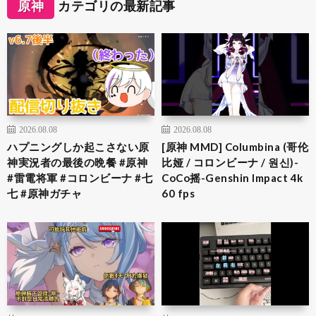
原神
カテゴリの最新記事
2026.08.08
2026.08.08
ハプニングしか起こさない原
[原神 MMD] Columbina (哥伦
神実況者の最後の晩餐 #原神
比娅 / コロンビーナ / 원신)-
#雷電将軍 #コロンビーナ #七
CoCo摇-Genshin Impact 4k
七 #原神ガチャ
60 fps