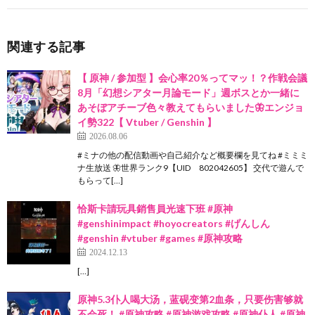
関連する記事
【 原神 / 参加型 】会心率20％ってマッ！？作戦会議
8月「幻想シアター月論モード」週ボスとか一緒に
あそぼアチーブ色々教えてもらいました🦋エンジョ
イ勢322【 Vtuber / Genshin 】
2026.08.06
#ミナの他の配信動画や自己紹介など概要欄を見てね #ミミミ
ナ生放送 🦋世界ランク9【UID 802042605】 交代で遊んで
もらって[…]
恰斯卡請玩具銷售員光速下班 #原神
#genshinimpact #hoyocreators #げんしん
#genshin #vtuber #games #原神攻略
2024.12.13
[…]
原神5.3仆人喝大汤，蓝砚变第2血条，只要伤害够就
不会死！ #原神攻略 #原神游戏攻略 #原神仆人 #原神