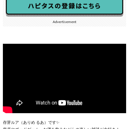
Advertisement
存芽ルア（ありめ るあ）です✨