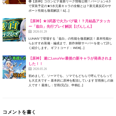
🔵【原神】コロンビナ最新リーク情報公開！バージョン6.3
で実装予定の★5水元素キャラの全貌とは？新元素反応やサ
ポート性能も徹底解説！&[…]
【原神】★3武器で火力バグ級！？月結晶アタッカ
ー「兹白」先行プレイ解説【げんしん】
2026.01.29
LUNAⅣで登場する「兹白」の性能を徹底解説！ 基本性能か
らおすすめ装備・編成まで、創作体験サーバーを使って詳し
く紹介します。 ギフトコード： WD8[…]
【原神】 遂にLunaVer最後の新キャラが発表されま
した！！
2026.05.26
初めまして、ソーマでも、ソマでもどちらで呼んでもらって
も大丈夫です～ 基本的に原神を配信しています 甘雨推しの旅
人です！ 最推し：甘雨(完凸)、申鶴([…]
コメントを書く