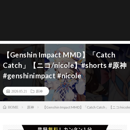
【Genshin Impact MMD】「Catch
Catch」【ニコ/nicole】#shorts #原神
#genshinimpact #nicole
2026.05.21
原神
原神
【Genshin Impact MMD】「Catch Catch」【ニコ/nicole】#
HOME