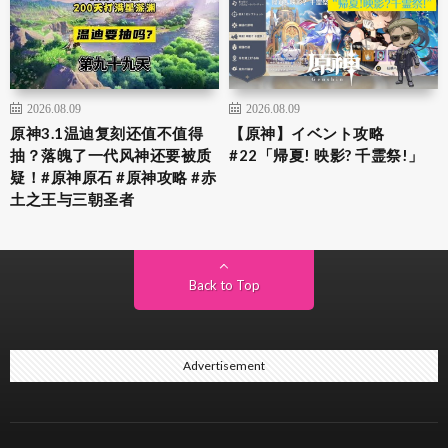
2026.08.09
2026.08.09
原神3.1温迪复刻还值不值得
【原神】イベント攻略
抽？落魄了一代风神还要被质
#22「帰夏! 映影? 千霊祭!」
疑！#原神原石 #原神攻略 #赤
土之王与三朝圣者
Back to Top
Advertisement