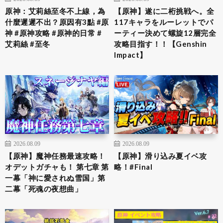
原神：艾莉絲至冬不上線，為
【原神】遂に二桁挑戦へ。全
什麼遲遲不出？原因有3點 #原
117キャラをルーレットでパ
神 #原神攻略 #原神的日常 #
ーティー決めて螺旋12層完全
艾莉絲 #至冬
攻略目指す！！【Genshin
Impact】
2026.08.09
2026.08.09
【原神】魔神任務最速攻略！
【原神】滑り込み夏イベ攻
オデットガチャも！ 第七章 第
略！#Final
一幕「神に愛されぬ雪国」第
二幕「死魂の夜想曲」