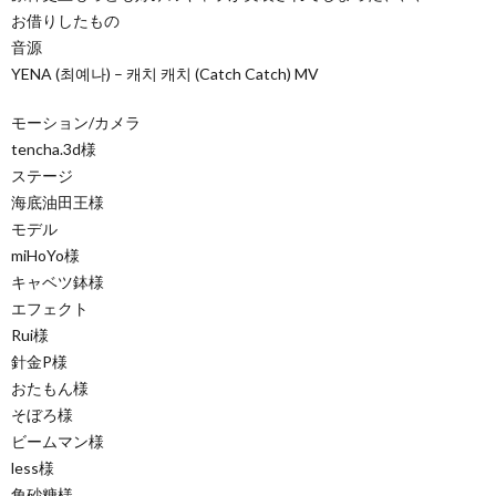
お借りしたもの
音源
YENA (최예나) – 캐치 캐치 (Catch Catch) MV
モーション/カメラ
tencha.3d様
ステージ
海底油田王様
モデル
miHoYo様
キャベツ鉢様
エフェクト
Rui様
針金P様
おたもん様
そぼろ様
ビームマン様
less様
角砂糖様