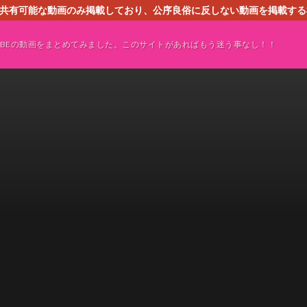
す。共有可能な動画のみ掲載しており、公序良俗に反しない動画を掲載す
ください。即刻対処させて頂きます。なお、同サイトはGoogleアド
TUBEの動画をまとめてみました。このサイトがあればもう迷う事なし！！