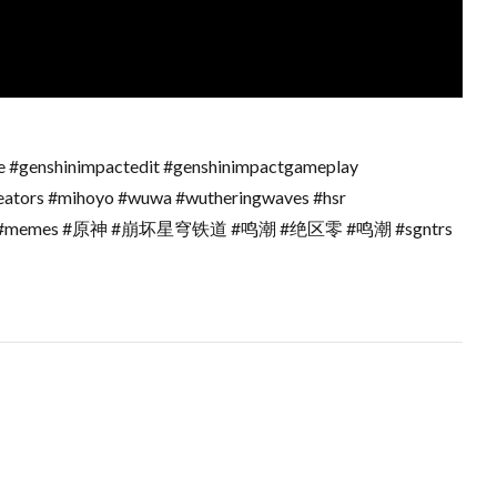
e #genshinimpactedit #genshinimpactgameplay
eators #mihoyo #wuwa #wutheringwaves #hsr
#zzzero #memes #原神 #崩坏星穹铁道 #鸣潮 #绝区零 #鸣潮 #sgntrs