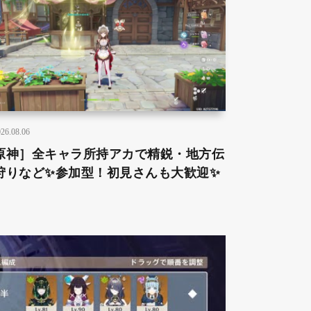
26.08.06
原神］全キャラ所持アカで精鋭・地方伝
狩りなど✨参加型！初見さんも大歓迎✨