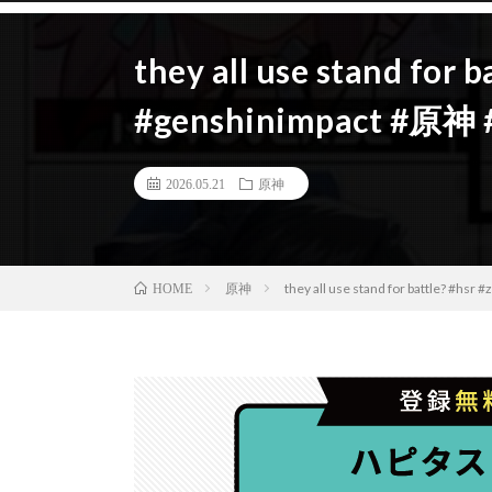
they all use stand for b
#genshinimpact #
2026.05.21
原神
原神
they all use stand for battle?
HOME