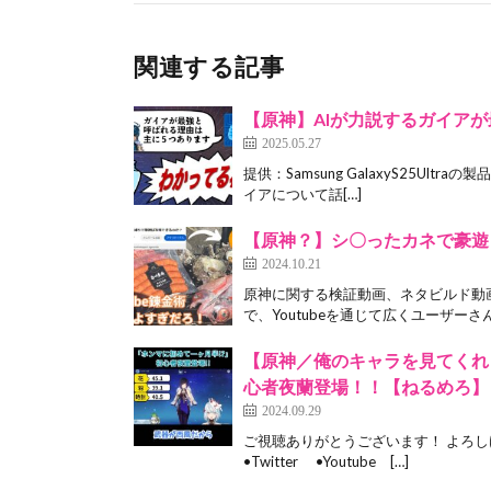
関連する記事
【原神】AIが力説するガイアが最強な
2025.05.27
提供：Samsung GalaxyS25Ultr
イアについて話[…]
【原神？】シ〇ったカネで豪遊
2024.10.21
原神に関する検証動画、ネタビルド動
で、Youtubeを通じて広くユーザーさ
【原神／俺のキャラを見てくれ
心者夜蘭登場！！【ねるめろ】【切
2024.09.29
ご視聴ありがとうございます！ よろしけ
•Twitter •Youtube […]