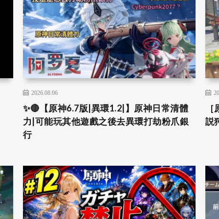
2026.08.06
20
✨🔴【原神6.7版|異環1.2|】原神日常清體
［
力|可能玩其他遊戲之後去異環打劫粉爪銀
説
行