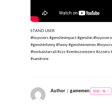
STAND USER
#hoyovers #genshinimpact #genshin #hoyovers
#genshinfunny #funny #genshinmemes #hoyocr
#honkaistarrail #zzz #zenleszonezero 
#sandrone
Author：gamemen
投稿一覧