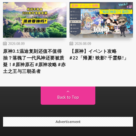
2026.08.09
2026.08.09
原神3.1温迪复刻还值不值得
【原神】イベント攻略
抽？落魄了一代风神还要被质
#22「帰夏! 映影? 千霊祭!」
疑！#原神原石 #原神攻略 #赤
土之王与三朝圣者
Back to Top
Advertisement