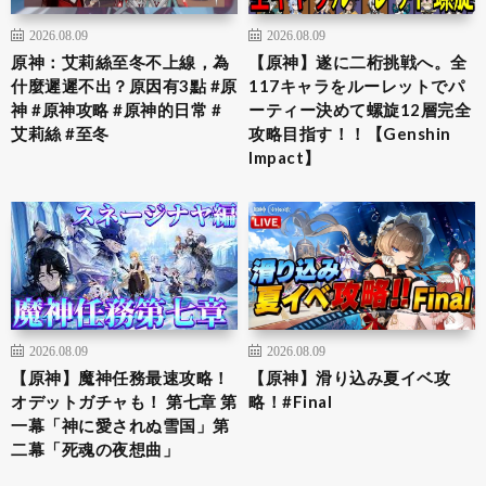
2026.08.09
2026.08.09
原神：艾莉絲至冬不上線，為
【原神】遂に二桁挑戦へ。全
什麼遲遲不出？原因有3點 #原
117キャラをルーレットでパ
神 #原神攻略 #原神的日常 #
ーティー決めて螺旋12層完全
艾莉絲 #至冬
攻略目指す！！【Genshin
Impact】
2026.08.09
2026.08.09
【原神】魔神任務最速攻略！
【原神】滑り込み夏イベ攻
オデットガチャも！ 第七章 第
略！#Final
一幕「神に愛されぬ雪国」第
二幕「死魂の夜想曲」