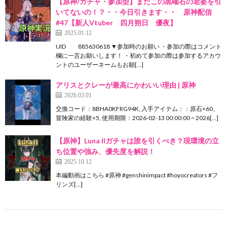
【原神/ガチャ・参加型】まだこの黒曜石の老婆を引
いてないの！？・・今日引きます・・ 原神配信
#47【新人Vtuber 四月朔日 優夜】
2025.01.12
UID 885630618 ▼参加時のお願い ・参加の際はコメント
欄に一言お願いします！ ・初めて参加の際は参加するアカウ
ントのユーザーネームもお願[…]
アリスとクレーが最高にかわいい理由 | 原神
2026.03.01
交換コード：8BHA0KFRG94K, 入手アイテム：：原石×60、
冒険家の経験×5, 使用期限：2026-02-13 00:00:00 ~ 2026[…]
【原神】Luna IIガチャは誰を引くべき？現環境の立
ち位置や強み、優先度を解説！
2025.10.12
本編動画はこちら #原神 #genshinimpact #hoyocreators #フ
リンズ[…]