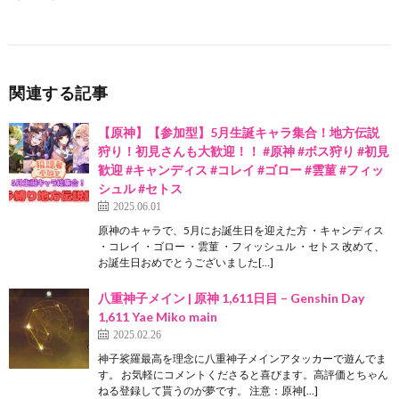
関連する記事
【原神】【参加型】5月生誕キャラ集合！地方伝説
狩り！初見さんも大歓迎！！ #原神 #ボス狩り #初見
歓迎 #キャンディス #コレイ #ゴロー #雲菫 #フィッ
シュル #セトス
2025.06.01
原神のキャラで、5月にお誕生日を迎えた方 ・キャンディス
・コレイ ・ゴロー ・雲菫 ・フィッシュル ・セトス 改めて、
お誕生日おめでとうございました[…]
八重神子メイン | 原神 1,611日目 – Genshin Day
1,611 Yae Miko main
2025.02.26
神子裟羅最高を理念に八重神子メインアタッカーで遊んでま
す。 お気軽にコメントくださると喜びます。高評価とちゃん
ねる登録して貰うのが夢です。 注意：原神[…]