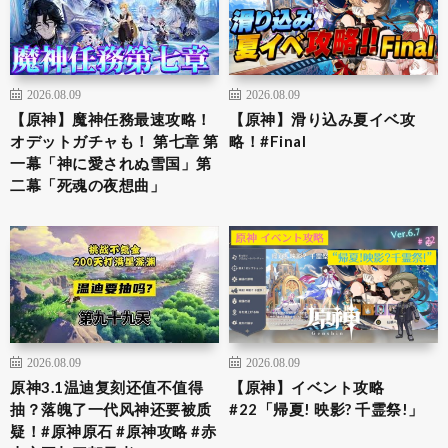
2026.08.09
2026.08.09
【原神】魔神任務最速攻略！
【原神】滑り込み夏イベ攻
オデットガチャも！ 第七章 第
略！#Final
一幕「神に愛されぬ雪国」第
二幕「死魂の夜想曲」
2026.08.09
2026.08.09
原神3.1温迪复刻还值不值得
【原神】イベント攻略
抽？落魄了一代风神还要被质
#22「帰夏! 映影? 千霊祭!」
疑！#原神原石 #原神攻略 #赤