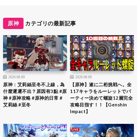
原神
カテゴリの最新記事
2026.08.09
2026.08.09
原神：艾莉絲至冬不上線，為
【原神】遂に二桁挑戦へ。全
什麼遲遲不出？原因有3點 #原
117キャラをルーレットでパ
神 #原神攻略 #原神的日常 #
ーティー決めて螺旋12層完全
艾莉絲 #至冬
攻略目指す！！【Genshin
Impact】