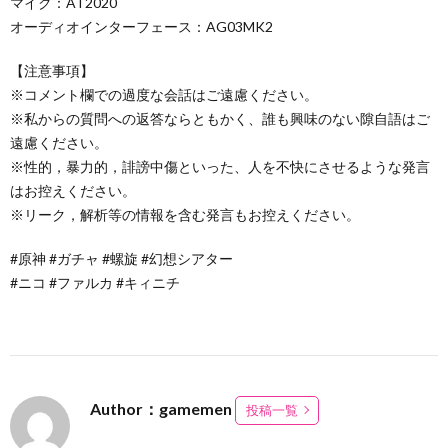
マイク：AT2020
オーディオインターフェース：AG03MK2
【注意事項】
※コメント欄での過度な会話はご遠慮ください。
※私からの質問への返答ならともかく、誰も興味のない隙自語はご
遠慮ください。
※性的，暴力的，誹謗中傷といった、人を不快にさせるような発言
はお控えください。
※リーク，解析等の情報を含む発言もお控えください。
#原神 #ガチャ #螺旋 #幻想シアター
#ニコ #ファルカ #キィニチ
Author：gamemen
投稿一覧