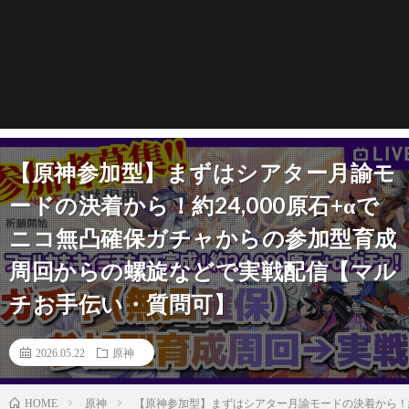
【原神参加型】まずはシアター月諭モ
ードの決着から！約24,000原石+αで
ニコ無凸確保ガチャからの参加型育成
周回からの螺旋などで実戦配信【マル
チお手伝い・質問可】
2026.05.22
原神
原神
【原神参加型】まずはシアター月諭モードの決着から！約
HOME