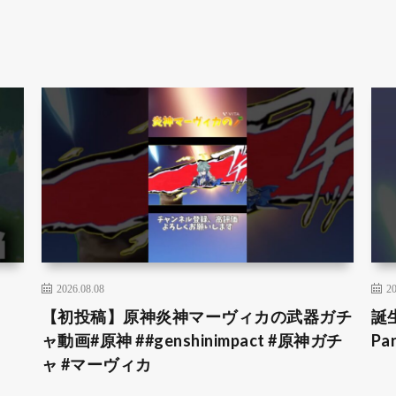
2026.08.08
20
【初投稿】原神炎神マーヴィカの武器ガチ
誕
ャ動画#原神 ##genshinimpact #原神ガチ
Pa
ャ #マーヴィカ