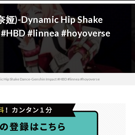
娅)-Dynamic Hip Shake
 #HBD #linnea #hoyoverse
Hip Shake Dance-Genshin Impact #HBD #linnea #hoyoverse