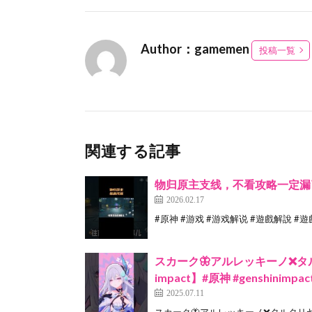
Author：gamemen
投稿一覧
関連する記事
物归原主支线，不看攻略一定漏
2026.02.17
#原神 #游戏 #游戏解说 #遊戲解說 #
スカーク🦋アルレッキーノ❌タル
impact】#原神 #genshinimpact #
2025.07.11
スカーク🦋アルレッキーノ❌タルタリヤ🐳／