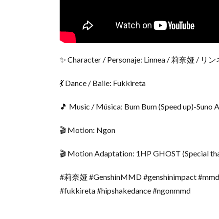
✨ Character / Personaje: Linnea / 莉奈娅 / リ
💃 Dance / Baile: Fukkireta
🎵 Music / Música: Bum Bum (Speed up)-Suno 
🎬 Motion: Ngon
🎬 Motion Adaptation: 1HP GHOST (Special th
#莉奈娅 #GenshinMMD #genshinimpact #m
#fukkireta #hipshakedance #ngonmmd