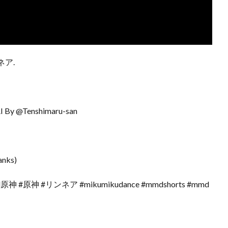
ンネア.
AI By @Tenshimaru-san
anks)
md原神 #原神 #リンネア #mikumikudance #mmdshorts #mmd