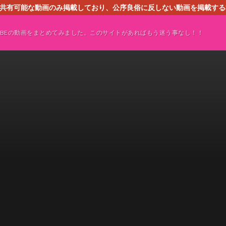
す。共有可能な動画のみ掲載しており、公序良俗に反しない動画を掲載す
ください。即刻対処させて頂きます。なお、同サイトはGoogleアド
TUBEの動画をまとめてみました。このサイトがあればもう迷う事なし！！