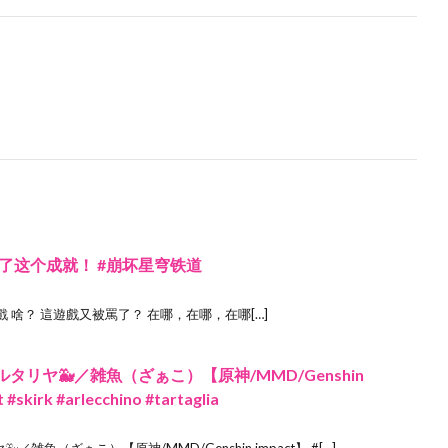
了这个成就！ #崩坏星穹铁道
遊戲 啥？ 這遊戲又被罵了？ 在哪，在哪，在哪[…]
タリヤ🐳／雑魚（ざぁこ）【原神/MMD/Genshin
skirk #arlecchino #tartaglia
雑魚（ざぁこ）【原神/MMD/Genshin impact】 #[…]