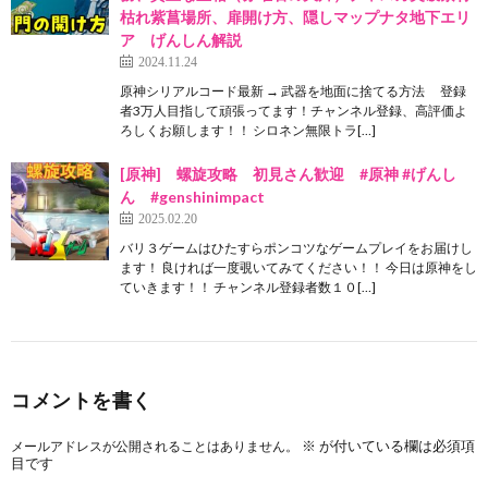
枯れ紫菖場所、扉開け方、隠しマップナタ地下エリ
ア げんしん解説
2024.11.24
原神シリアルコード最新 → 武器を地面に捨てる方法 登録
者3万人目指して頑張ってます！チャンネル登録、高評価よ
ろしくお願します！！ シロネン無限トラ[…]
[原神] 螺旋攻略 初見さん歓迎 #原神 #げんし
ん #genshinimpact
2025.02.20
バリ３ゲームはひたすらポンコツなゲームプレイをお届けし
ます！ 良ければ一度覗いてみてください！！ 今日は原神をし
ていきます！！ チャンネル登録者数１０[…]
コメントを書く
※
が付いている欄は必須項
メールアドレスが公開されることはありません。
目です