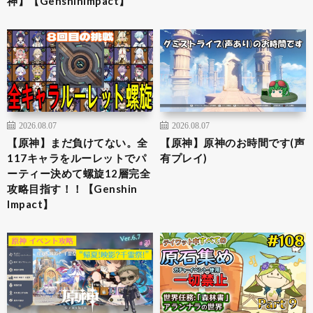
神】【GenshinImpact】
2026.08.07
2026.08.07
【原神】まだ負けてない。全
【原神】原神のお時間です(声
117キャラをルーレットでパ
有プレイ)
ーティー決めて螺旋12層完全
攻略目指す！！【Genshin
Impact】