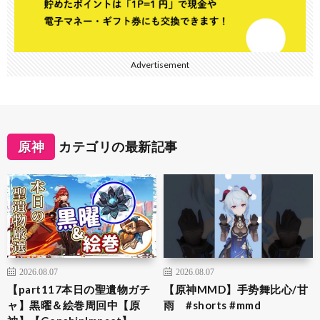
Advertisement
原神
カテゴリの最新記事
2026.08.07
2026.08.07
【part117本日の聖遺物ガチ
【原神MMD】手势舞比心/甘
ャ】黒曜＆絵巻周回中【原
雨 #shorts #mmd