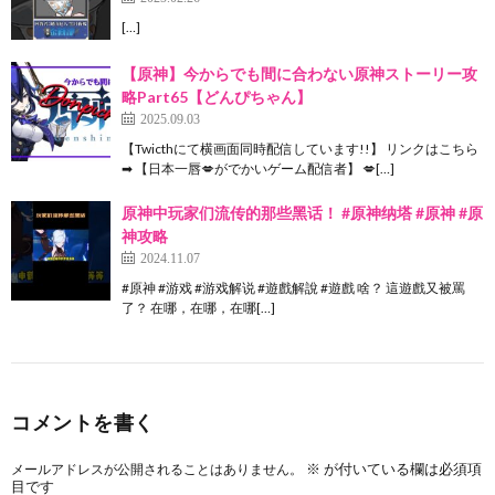
[…]
【原神】今からでも間に合わない原神ストーリー攻
略Part65【どんぴちゃん】
2025.09.03
【Twicthにて横画面同時配信しています!!】 リンクはこちら
➡ 【日本一唇💋がでかいゲーム配信者】 💋[…]
原神中玩家们流传的那些黑话！ #原神纳塔 #原神 #原
神攻略
2024.11.07
#原神 #游戏 #游戏解说 #遊戲解說 #遊戲 啥？ 這遊戲又被罵
了？ 在哪，在哪，在哪[…]
コメントを書く
※
が付いている欄は必須項
メールアドレスが公開されることはありません。
目です