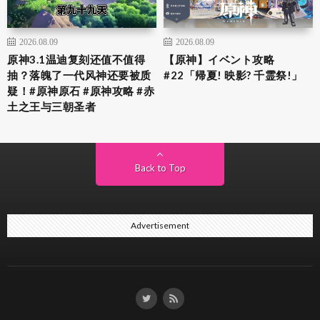
2026.08.09
2026.08.09
原神3.1温迪复刻还值不值得
【原神】イベント攻略
抽？落魄了一代风神还要被质
#22「帰夏! 映影? 千霊祭!」
疑！#原神原石 #原神攻略 #赤
土之王与三朝圣者
Back to Top
Advertisement