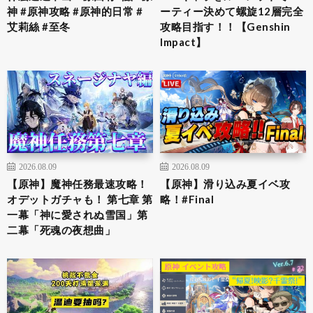
神 #原神攻略 #原神的日常 #
ーティー決めて螺旋12層完全
艾莉絲 #至冬
攻略目指す！！【Genshin
Impact】
2026.08.09
2026.08.09
【原神】魔神任務最速攻略！
【原神】滑り込み夏イベ攻
オデットガチャも！ 第七章 第
略！#Final
一幕「神に愛されぬ雪国」第
二幕「死魂の夜想曲」