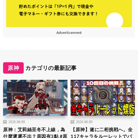
Advertisement
原神
カテゴリの最新記事
2026.08.09
2026.08.09
原神：艾莉絲至冬不上線，為
【原神】遂に二桁挑戦へ。全
什麼遲遲不出？原因有3點 #原
117キャラをルーレットでパ