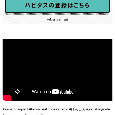
Advertisement
#genshinimpact #hoyocreators #genshin #げんしん #genshinguide