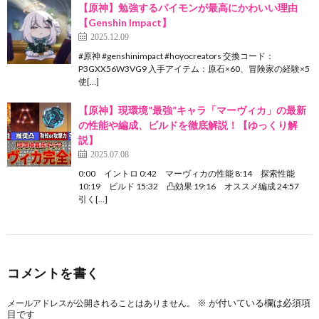
【原神】勉強するパイモンが最高にかわいい理由
【Genshin Impact】
2025.12.09
#原神 #genshinimpact #hoyocreators 交換コード：
P3GXX56W3VG9 入手アイテム：原石×60、冒険家の経験×5
使[…]
【原神】現環境”最強”キャラ「マーヴィカ」の最新
の性能や編成、ビルドを徹底解説！【ゆっくり解
説】
2025.07.08
0:00 イントロ 0:42 マーヴィカの性能 8:14 探索性能
10:19 ビルド 15:32 凸効果 19:16 オススメ編成 24:57
引く[…]
コメントを書く
※
が付いている欄は必須項
メールアドレスが公開されることはありません。
目です