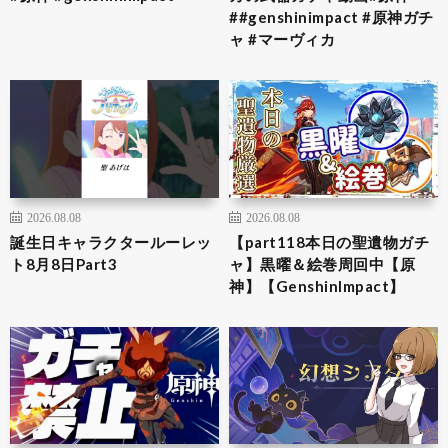
##genshinimpact #原神ガチ
ャ #マーヴィカ
2026.08.08
2026.08.08
誕生日キャラクタールーレッ
【part118本日の聖遺物ガチ
ト8月8日Part3
ャ】黒曜＆絵巻周回中【原
神】【GenshinImpact】