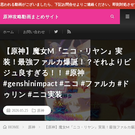
したら、下記お問合せよりご連絡ください。即刻対処させて頂きます。なお、同サイト
原神攻略動画まとめサイト
ホーム
お問い合わせ
【原神】魔女M『ニコ・リヤン』実
装！最強ファルカ爆誕！？それよりビ
ジュ良すぎる！！ #原神
#genshinimpact #ニコ #ファルカ #ド
ゥリン #ニコ実装
2026.05.25
原神
原神
【原神】魔女M『ニコ・リヤン』実装！最強ファルカ爆誕！？それ
HOME