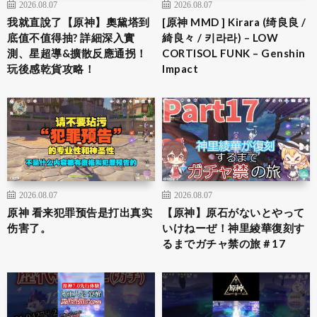
2026.08.07
2026.08.07
我就直說了【原神】奧黛塔到
[原神 MMD ] Kirara (绮良良 /
底值不值得抽? 詳細深入實
綺良々 / 키라라) – LOW
測、星超導&擴散反應通拐！
CORTISOL FUNK – Genshin
玩後感乾貨攻略！
Impact
2026.08.07
2026.08.07
原神 看来犯罪预告是打出真实
【原神】原石がないとやって
伤害了。
いけねーぜ！神里綾華復刻す
るまでガチャ禁の旅＃17