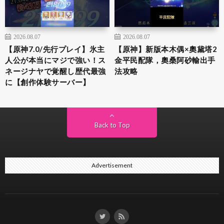
2026.08.07
2026.08.07
【原神7.0/先行プレイ】氷主
【原神】新版本木偶×奧黛塔2
人公が本当にマジで強い！ス
金平民配隊，奧桑阿砂輸出手
ネージナヤで覚醒し歴代最強
法攻略
に【創作体験サーバー】
Back to Top
Advertisement