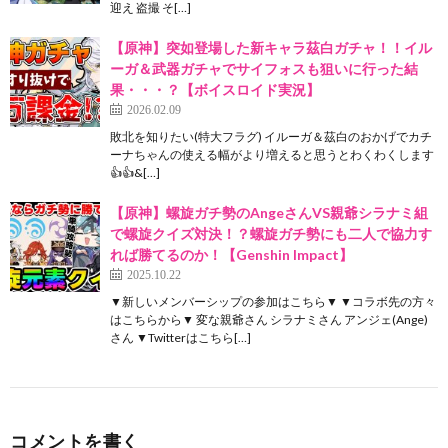
迎え 盗撮 そ[…]
【原神】突如登場した新キャラ茲白ガチャ！！イル
ーガ＆武器ガチャでサイフォスも狙いに行った結
果・・・？【ボイスロイド実況】
2026.02.09
敗北を知りたい(特大フラグ) イルーガ＆茲白のおかげでカチ
ーナちゃんの使える幅がより増えると思うとわくわくします
👍👍&[…]
【原神】螺旋ガチ勢のAngeさんVS親爺シラナミ組
で螺旋クイズ対決！？螺旋ガチ勢にも二人で協力す
れば勝てるのか！【Genshin Impact】
2025.10.22
▼新しいメンバーシップの参加はこちら▼ ▼コラボ先の方々
はこちらから▼ 変な親爺さん シラナミさん アンジェ(Ange)
さん ▼Twitterはこちら[…]
コメントを書く