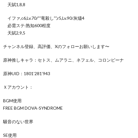
天賦1,8,8
イファ,c6,Lv.70/””竜殺し””,r5,Lv.90/灰燼4
必需ステ:熟知600程度
天賦2,9,5
チャンネル登録、高評価、Xのフォローお願いします〜
原神推しキャラ：セトス、ムアラニ、ネフェル、コロンビーナ
原神UID：1801’281’943
Ｘアカウント：
BGM使用
FREE BGM DOVA-SYNDROME
騒音のない世界
SE使用