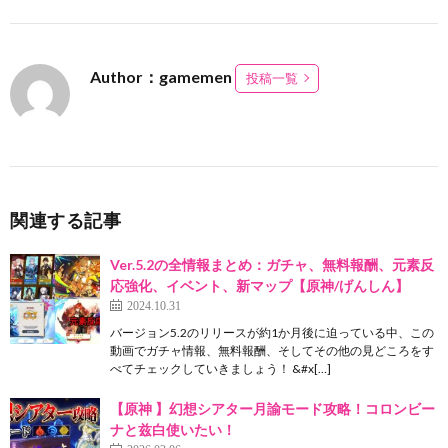
Author：gamemen
投稿一覧
関連する記事
Ver.5.2の全情報まとめ：ガチャ、無料報酬、元素反
応強化、イベント、新マップ【原神/げんしん】
2024.10.31
バージョン5.2のリリースが約1か月後に迫っている中、この
動画でガチャ情報、無料報酬、そしてその他の見どころをす
べてチェックしていきましょう！ &#x[…]
【原神 】幻想シアター月諭モード攻略！コロンビー
ナと兹白使いたい！