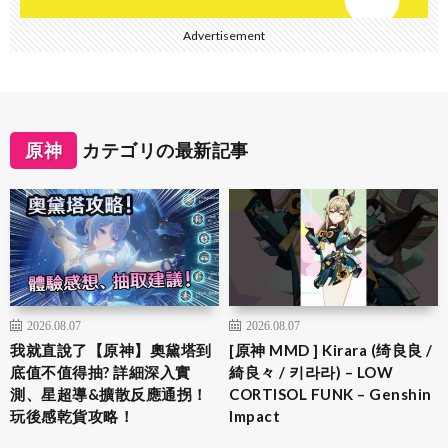
Advertisement
原神
カテゴリの最新記事
2026.08.07
2026.08.07
我就直說了【原神】奧黛塔到
[原神 MMD ] Kirara (绮良良 /
底值不值得抽? 詳細深入實
綺良々 / 키라라) – LOW
測、星超導&擴散反應通拐！
CORTISOL FUNK – Genshin
玩後感乾貨攻略！
Impact