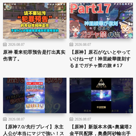
2026.08.07
2026.08.07
原神 看来犯罪预告是打出真实
【原神】原石がないとやって
伤害了。
いけねーぜ！神里綾華復刻す
るまでガチャ禁の旅＃17
2026.08.07
2026.08.07
【原神7.0/先行プレイ】氷主
【原神】新版本木偶×奧黛塔2
人公が本当にマジで強い！ス
金平民配隊，奧桑阿砂輸出手