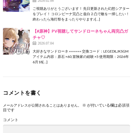
2026.02.06
ご視聴ありがとうございます！ 先日更新された幻想シアター
をプレイ！ コロンビーナ完凸と兹白２凸で敵を一掃したい！
終わったら海灯祭をまったりやります♪[…]
【#原神】PV視聴してサンドローネちゃん両完凸ガ
チャ♡
2026.07.04
大好きなサンドローネ ====== 交換コード：LEGEDILJKSGM
アイテム内容：原石 ×60,冒険家の経験 ×5 使用期限：2026年
6月18[…]
コメントを書く
※
が付いている欄は必須項
メールアドレスが公開されることはありません。
目です
コメント