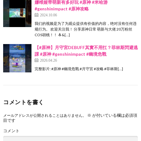
娜维娅带萌新有多好玩 #原神 #米哈游
#genshinimpact #原神攻略
2024.10.06
我们的视频是为了为观众提供有价值的内容，绝对没有任何违
规行为。 欢迎关注我！ 分享原神日常 萌新与大佬 20万粉丝
COS胡桃！！ 🐧&[…]
【#原神】月守宮DEBUFF其實不用扛？菲林斯閃避逃
課 #原神 #genshinimpact #幽境危戰
2026.04.26
完整影片: #原神 #幽境危戰 #月守宮 #攻略 #菲林斯[…]
コメントを書く
※
が付いている欄は必須項
メールアドレスが公開されることはありません。
目です
コメント