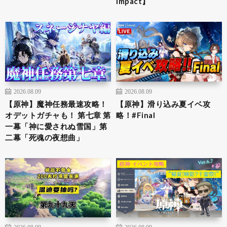
Impact】
2026.08.09
2026.08.09
【原神】魔神任務最速攻略！
【原神】滑り込み夏イベ攻
オデットガチャも！ 第七章 第
略！#Final
一幕「神に愛されぬ雪国」第
二幕「死魂の夜想曲」