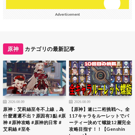
Advertisement
原神
カテゴリの最新記事
2026.08.09
2026.08.09
原神：艾莉絲至冬不上線，為
【原神】遂に二桁挑戦へ。全
什麼遲遲不出？原因有3點 #原
117キャラをルーレットでパ
神 #原神攻略 #原神的日常 #
ーティー決めて螺旋12層完全
艾莉絲 #至冬
攻略目指す！！【Genshin