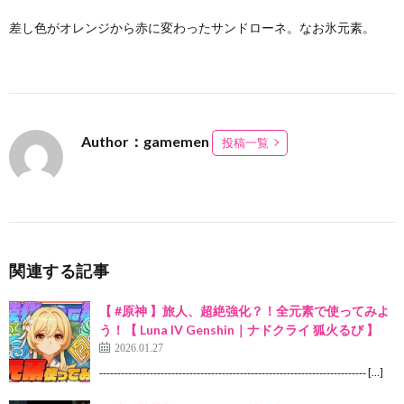
差し色がオレンジから赤に変わったサンドローネ。なお氷元素。
Author：gamemen
投稿一覧
関連する記事
【 #原神 】旅人、超絶強化？！全元素で使ってみよ
う！【 Luna IV Genshin｜ナドクライ 狐火るび 】
2026.01.27
‐‐‐‐‐‐‐‐‐‐‐‐‐‐‐‐‐‐‐‐‐‐‐‐‐‐‐‐‐‐‐‐‐‐‐‐‐‐‐‐‐‐‐‐‐‐‐‐‐‐‐‐‐‐‐‐‐‐‐‐‐‐‐‐‐‐‐‐‐‐‐‐‐‐ […]