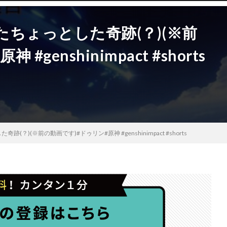
ちょっとした奇跡(？)(※前
genshinimpact #shorts
)(※前の動画です)#ドゥリン#原神 #genshinimpact #shorts