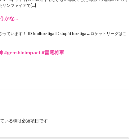
サンファイアで[…]
うかな…
 ID foolfox-tiga IDstupid fox-tiga←ロケットリーグはこ
#genshinimpact #雷電将軍
ている欄は必須項目です