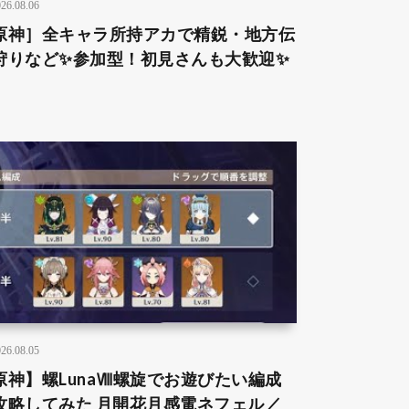
26.08.06
原神］全キャラ所持アカで精鋭・地方伝
狩りなど✨参加型！初見さんも大歓迎✨
26.08.05
原神】螺LunaⅧ螺旋でお遊びたい編成
攻略してみた 月開花月感電ネフェル／