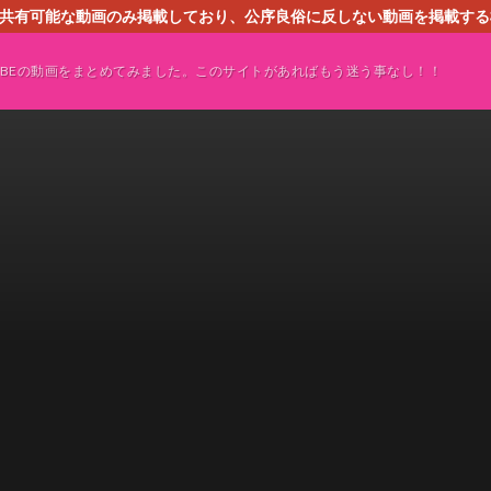
す。共有可能な動画のみ掲載しており、公序良俗に反しない動画を掲載す
ください。即刻対処させて頂きます。なお、同サイトはGoogleアド
TUBEの動画をまとめてみました。このサイトがあればもう迷う事なし！！