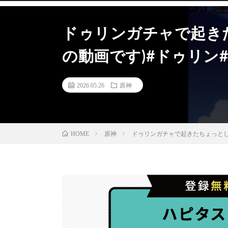
ドゥリンガチャで起きた
の動画です)#ドゥリン#原神 #
2026.05.26
原神
原神
ドゥリンガチャで起きたちょっとした奇跡(？
HOME