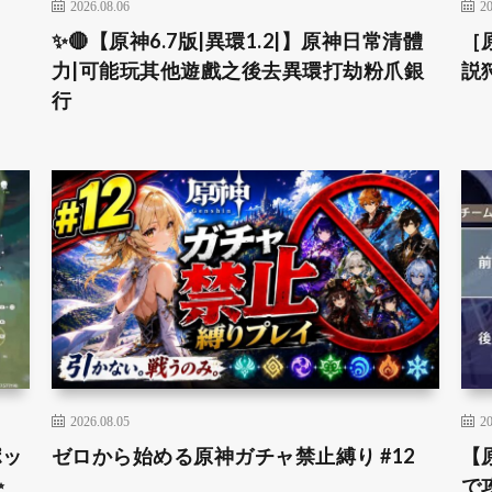
2026.08.06
20
✨🔴【原神6.7版|異環1.2|】原神日常清體
［
力|可能玩其他遊戲之後去異環打劫粉爪銀
説
行
2026.08.05
20
ポッ
ゼロから始める原神ガチャ禁止縛り #12
【
✨
で