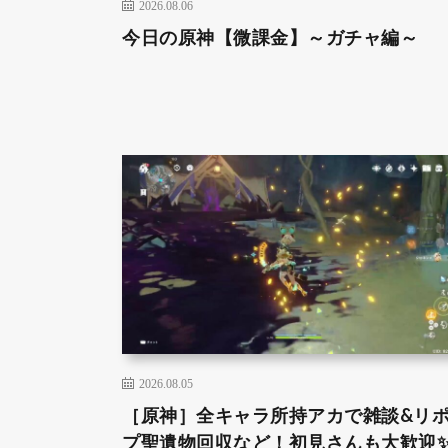
2026.08.06
今日の原神【微課金】～ガチャ編～
2026.08.05
［原神］全キャラ所持アカで雑談&リ
プ聖遺物回収など！初見さんも大歓迎