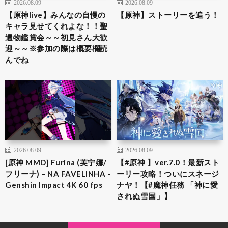
2026.08.09
2026.08.09
【原神live】みんなの自慢の
【原神】ストーリーを追う！
キャラ見せてくれよな！！聖
遺物鑑賞会～～初見さん大歓
迎～～※参加の際は概要欄読
んでね
2026.08.09
2026.08.09
[原神 MMD] Furina (芙宁娜/
【#原神 】ver.7.0！最新スト
フリーナ) – NA FAVELINHA -
ーリー攻略！ついにスネージ
Genshin Impact 4K 60 fps
ナヤ！【#魔神任務 「神に愛
されぬ雪国」】