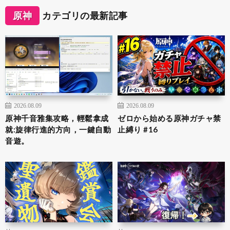
原神
カテゴリの最新記事
2026.08.09
2026.08.09
原神千音雅集攻略，輕鬆拿成
ゼロから始める原神ガチャ禁
就:旋律行進的方向，一鍵自動
止縛り #16
音遊。