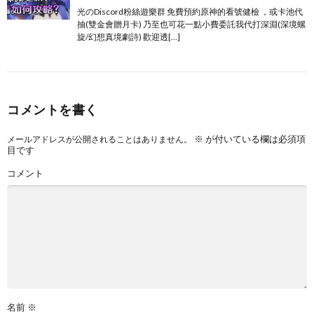
光のDiscord粉絲遊樂群 免費預約原神的看號健檢 ，或卡池代
抽(雙金會贈月卡) 乃至也可花一點小費委託我代打深淵(深境螺
旋/幻想真境劇詩) 歡迎透[…]
コメントを書く
※
が付いている欄は必須項
メールアドレスが公開されることはありません。
目です
コメント
名前
※