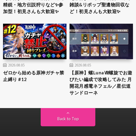
精鋭・地方伝説狩りなど✨参
雑談&リポップ聖遺物回収な
加型！初見さんも大歓迎✨
ど！初見さんも大歓迎✨
2026.08.05
2026.08.05
ゼロから始める原神ガチャ禁
【原神】螺LunaⅧ螺旋でお遊
止縛り #12
びたい編成で攻略してみた 月
開花月感電ネフェル／星伝道
サンドローネ
Back to Top