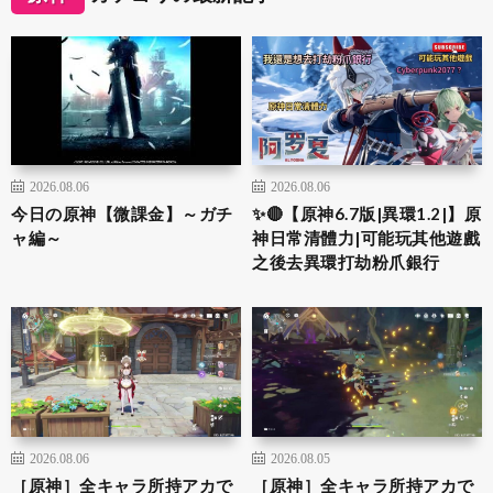
2026.08.06
2026.08.06
今日の原神【微課金】～ガチ
✨🔴【原神6.7版|異環1.2|】原
ャ編～
神日常清體力|可能玩其他遊戲
之後去異環打劫粉爪銀行
2026.08.06
2026.08.05
［原神］全キャラ所持アカで
［原神］全キャラ所持アカで