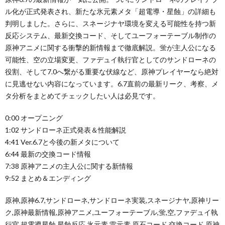
ル化が正式発表され、新たな氷元素メタ「超電導・星蝕」の詳細も
判明しました。さらに、スネージナヤ環境を変える可能性を持つ新
反応システム、最新交換コード、そしてユーフォーテーブル制作の
原神アニメに関する衝撃的新情報まで徹底解説。蛍が主人公になる
可能性、空の立場変更、ファデュイ執行官としてのサンドローネの
役割、そして7.0へ繋がる重要な伏線など、原神プレイヤーなら絶対
に見逃せない内容になっています。6.7直前の最新リーク、考察、メ
タ分析をまとめてチェックしたい人は必見です。
0:00 オープニング
1:02 サンドローネ正式発表＆性能解説
4:41 Ver.6.7と今後の新メタについて
6:44 最新の交換コード情報
7:38 原神アニメの主人公に関する新情報
9:52 まとめ＆エンディング
原神,原神6.7,サンドローネ,サンドローネ実装,スネージナヤ,原神リー
ク,原神最新情報,原神アニメ,ユーフォーテーブル,蛍,空,ファデュイ執
行官,超電導星蝕,星蝕反応,氷元素,雷元素,原石コード,交換コード,原神