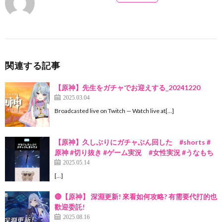
関連する記事
【原神】先生をガチャでお迎えする_20241220
2025.03.04
Broadcasted live on Twitch — Watch live at[…]
【原神】久しぶりにガチャぶん回した #shorts #
原神 #切り抜き #ゲーム実況 #女性実況 #うなもち
2025.05.14
[…]
🔴【原神】 深淵更新! 來看如何攻略? 有需要代打的也
歡迎委託!
2025.08.16