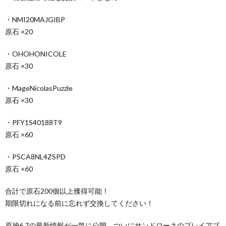
・NMI20MAJGIBP
原石 ×20
・OHOHONICOLE
原石 ×30
・MageNicolasPuzzle
原石 ×30
・PFY1S40188T9
原石 ×60
・PSCA8NL4ZSPD
原石 ×60
合計で原石200個以上獲得可能！
期限切れになる前に忘れず交換してください！
原神6.7の最新情報が一気に公開。ついにサンドローネのプレイアブ