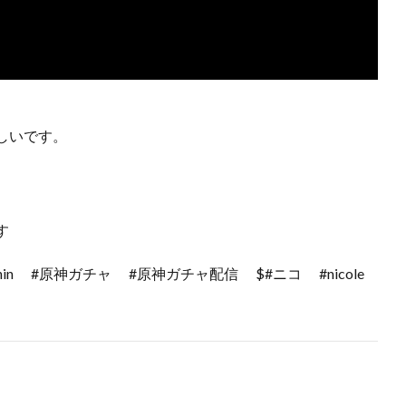
しいです。
す
enshin #原神ガチャ #原神ガチャ配信 $#ニコ #nicole