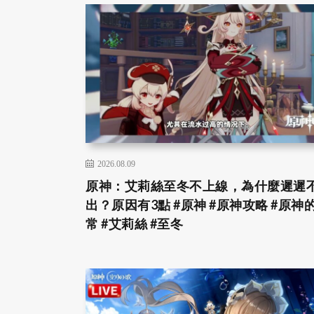
2026.08.09
原神：艾莉絲至冬不上線，為什麼遲遲
出？原因有3點 #原神 #原神攻略 #原神
常 #艾莉絲 #至冬