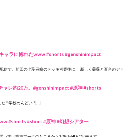
ラに惚れたwww #shorts #genshinimpact
uber 原神配信で、前回の七聖召喚のデッキ考案後に、 新しく薔薇と百合のデッ
20万。#genshinimpact #原神 #shorts
!!学校めんどい!![…]
shorts #short #原神 #幻想シアター
悪い方は歯車マークのところから1080pHDに出来ます。。。