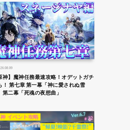
26.08.09
原神】魔神任務最速攻略！オデットガチ
も！ 第七章 第一幕「神に愛されぬ雪
」第二幕「死魂の夜想曲」