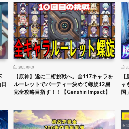
2026.08.09
20
不
【原神】遂に二桁挑戦へ。全117キャラを
【
的日
ルーレットでパーティー決めて螺旋12層
ャ
完全攻略目指す！！【Genshin Impact】
国