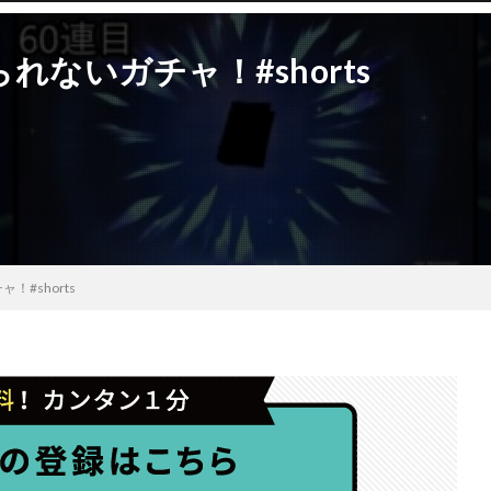
ないガチャ！#shorts
#shorts