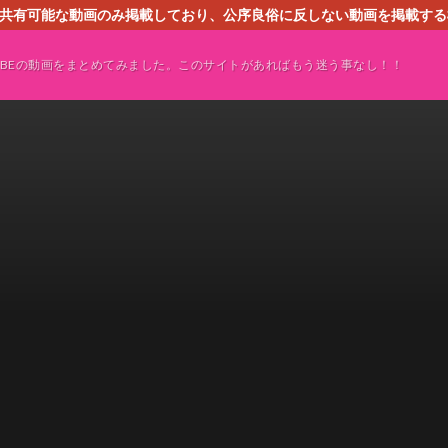
す。共有可能な動画のみ掲載しており、公序良俗に反しない動画を掲載す
ください。即刻対処させて頂きます。なお、同サイトはGoogleアド
TUBEの動画をまとめてみました。このサイトがあればもう迷う事なし！！