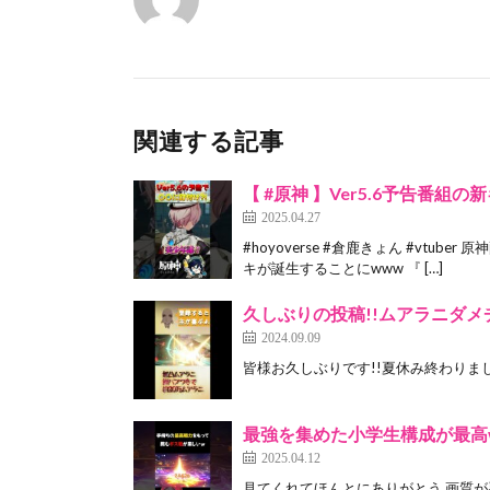
関連する記事
【 #原神 】Ver5.6予告番組の新キャ
2025.04.27
#hoyoverse #倉鹿きょん #vt
キが誕生することにwww 『 […]
久しぶりの投稿!!ムアラニダメチャレ約
2024.09.09
皆様お久しぶりです!!夏休み終わりました
最強を集めた小学生構成が最高ww #
2025.04.12
見てくれてほんとにありがとう 画質が