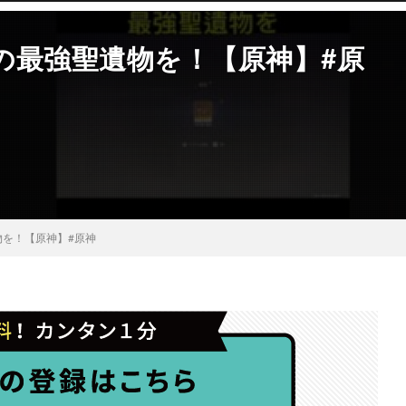
の最強聖遺物を！【原神】#原
を！【原神】#原神