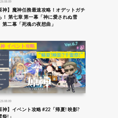
26.08.09
原神】魔神任務最速攻略！オデットガチ
も！ 第七章 第一幕「神に愛されぬ雪
」第二幕「死魂の夜想曲」
26.08.09
原神】イベント攻略 #22「帰夏! 映影?
霊祭!」