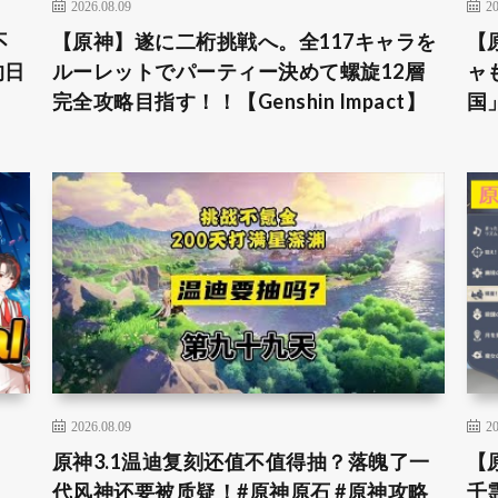
2026.08.09
20
不
【原神】遂に二桁挑戦へ。全117キャラを
【
的日
ルーレットでパーティー決めて螺旋12層
ャ
完全攻略目指す！！【Genshin Impact】
国
2026.08.09
20
原神3.1温迪复刻还值不值得抽？落魄了一
【
代风神还要被质疑！#原神原石 #原神攻略
千