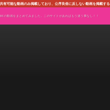
す。共有可能な動画のみ掲載しており、公序良俗に反しない動画を掲載す
ください。即刻対処させて頂きます。なお、同サイトはGoogleアド
TUBEの動画をまとめてみました。このサイトがあればもう迷う事なし！！