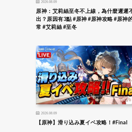
2026.08.09
原神：艾莉絲至冬不上線，為什麼遲遲
出？原因有3點 #原神 #原神攻略 #原神
常 #艾莉絲 #至冬
2026.08.09
【原神】滑り込み夏イベ攻略！#Final