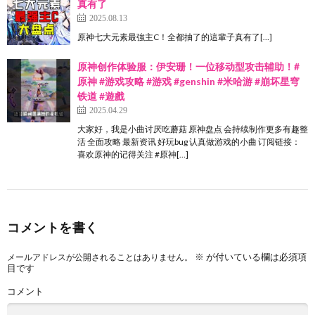
真有了
2025.08.13
原神七大元素最強主C！全都抽了的這輩子真有了[…]
原神创作体验服：伊安珊！一位移动型攻击辅助！#
原神 #游戏攻略 #游戏 #genshin #米哈游 #崩坏星穹
铁道 #遊戲
2025.04.29
大家好，我是小曲讨厌吃蘑菇 原神盘点 会持续制作更多有趣整
活 全面攻略 最新资讯 好玩bug 认真做游戏的小曲 订阅链接：
喜欢原神的记得关注 #原神[…]
コメントを書く
※
が付いている欄は必須項
メールアドレスが公開されることはありません。
目です
コメント