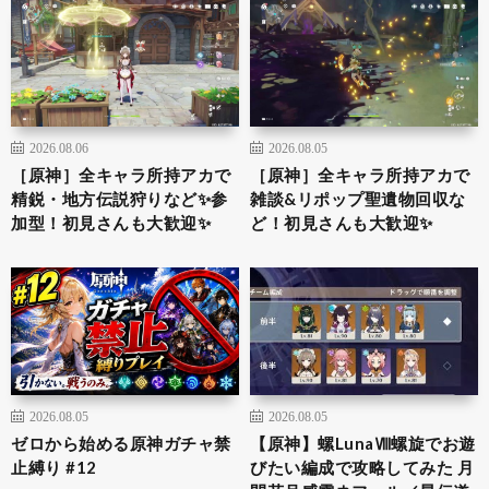
2026.08.06
2026.08.05
［原神］全キャラ所持アカで
［原神］全キャラ所持アカで
精鋭・地方伝説狩りなど✨参
雑談&リポップ聖遺物回収な
加型！初見さんも大歓迎✨
ど！初見さんも大歓迎✨
2026.08.05
2026.08.05
ゼロから始める原神ガチャ禁
【原神】螺LunaⅧ螺旋でお遊
止縛り #12
びたい編成で攻略してみた 月