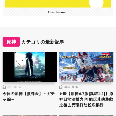
Advertisement
原神
カテゴリの最新記事
2026.08.06
2026.08.06
今日の原神【微課金】～ガチ
✨🔴【原神6.7版|異環1.2|】原
ャ編～
神日常清體力|可能玩其他遊戲
之後去異環打劫粉爪銀行