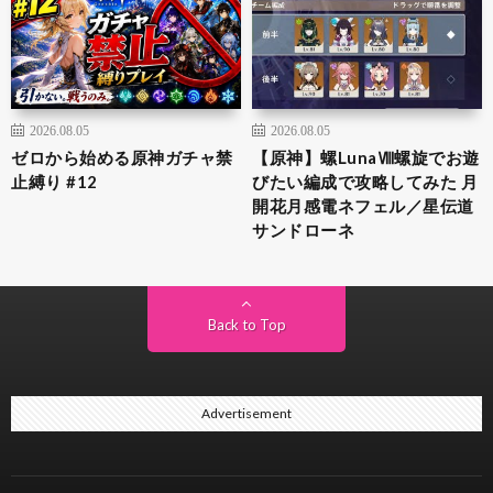
2026.08.05
2026.08.05
ゼロから始める原神ガチャ禁
【原神】螺LunaⅧ螺旋でお遊
止縛り #12
びたい編成で攻略してみた 月
開花月感電ネフェル／星伝道
サンドローネ
Back to Top
Advertisement