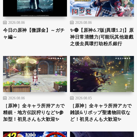
2026.08.06
2026.08.06
今日の原神【微課金】～ガチ
✨🔴【原神6.7版|異環1.2|】原
ャ編～
神日常清體力|可能玩其他遊戲
之後去異環打劫粉爪銀行
2026.08.06
2026.08.05
［原神］全キャラ所持アカで
［原神］全キャラ所持アカで
精鋭・地方伝説狩りなど✨参
雑談&リポップ聖遺物回収な
加型！初見さんも大歓迎✨
ど！初見さんも大歓迎✨