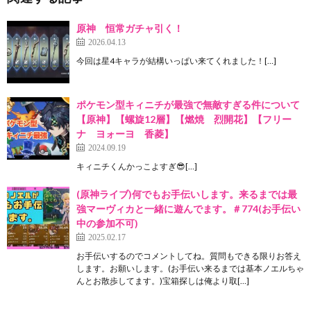
原神 恒常ガチャ引く！
2026.04.13
今回は星4キャラが結構いっぱい来てくれました！[…]
ポケモン型キィニチが最強で無敵すぎる件について
【原神】【螺旋12層】【燃焼 烈開花】【フリー
ナ ヨォーヨ 香菱】
2024.09.19
キィニチくんかっこよすぎ😎[…]
(原神ライブ)何でもお手伝いします。来るまでは最
強マーヴィカと一緒に遊んでます。＃774(お手伝い
中の参加不可)
2025.02.17
お手伝いするのでコメントしてね。質問もできる限りお答え
します。お願いします。(お手伝い来るまでは基本ノエルちゃ
んとお散歩してます。)宝箱探しは俺より取[…]