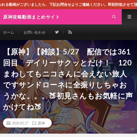
たら、下記お問合せよりご連絡ください。即刻対処させて頂きます。なお、同サイト
原神攻略動画まとめサイト
ホーム
お問い合わせ
【原神】【雑談】5/27 配信では361
回目 デイリーサクッとだけ！ 120
まわしてもニコさんに会えない旅人
ですサンドローネに全振りしちゃお
うかな。。。🍑初見さんもお気軽に声
かけてね🍑
2026.05.27
原神