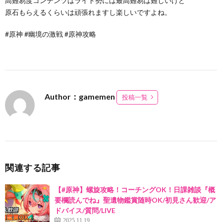
高難易度コンテンツはライト勢には最高難易は難しいけど
原石もらえるくらいは頑張れますし楽しいですよね。
#原神 #幽境の激戦 #原神攻略
Author：gamemen
投稿一覧
関連する記事
【#原神】螺旋攻略！コーチングOK！日課雑談『概
要欄読んでね』聖遺物鑑賞随時OK/初見さん歓迎/ア
ドバイス/質問/LIVE
2025.11.19