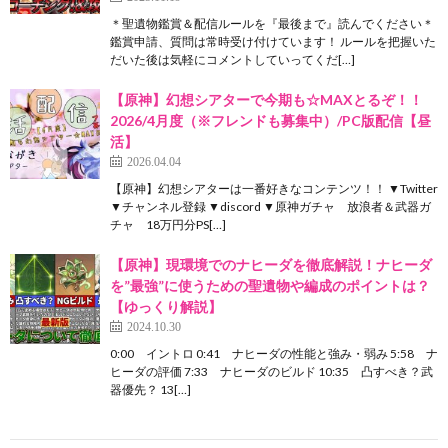
＊聖遺物鑑賞＆配信ルールを『最後まで』読んでください＊
鑑賞申請、質問は常時受け付けています！ ルールを把握いた
だいた後は気軽にコメントしていってくだ[…]
【原神】幻想シアターで今期も☆MAXとるぞ！！
2026/4月度（※フレンドも募集中）/PC版配信【昼
活】
2026.04.04
【原神】幻想シアターは一番好きなコンテンツ！！ ▼Twitter
▼チャンネル登録 ▼discord ▼原神ガチャ 放浪者＆武器ガ
チャ 18万円分PS[…]
【原神】現環境でのナヒーダを徹底解説！ナヒーダ
を”最強”に使うための聖遺物や編成のポイントは？
【ゆっくり解説】
2024.10.30
0:00 イントロ 0:41 ナヒーダの性能と強み・弱み 5:58 ナ
ヒーダの評価 7:33 ナヒーダのビルド 10:35 凸すべき？武
器優先？ 13[…]