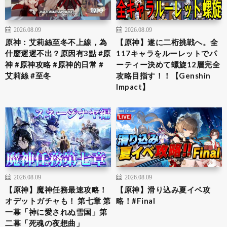
2026.08.09
2026.08.09
原神：艾莉絲至冬不上線，為
【原神】遂に二桁挑戦へ。全
什麼遲遲不出？原因有3點 #原
117キャラをルーレットでパ
神 #原神攻略 #原神的日常 #
ーティー決めて螺旋12層完全
艾莉絲 #至冬
攻略目指す！！【Genshin
Impact】
2026.08.09
2026.08.09
【原神】魔神任務最速攻略！
【原神】滑り込み夏イベ攻
オデットガチャも！ 第七章 第
略！#Final
一幕「神に愛されぬ雪国」第
二幕「死魂の夜想曲」