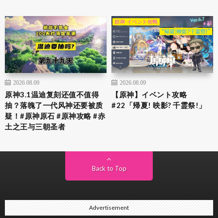
2026.08.09
2026.08.09
原神3.1温迪复刻还值不值得
【原神】イベント攻略
抽？落魄了一代风神还要被质
#22「帰夏! 映影? 千霊祭!」
疑！#原神原石 #原神攻略 #赤
土之王与三朝圣者
Back to Top
Advertisement