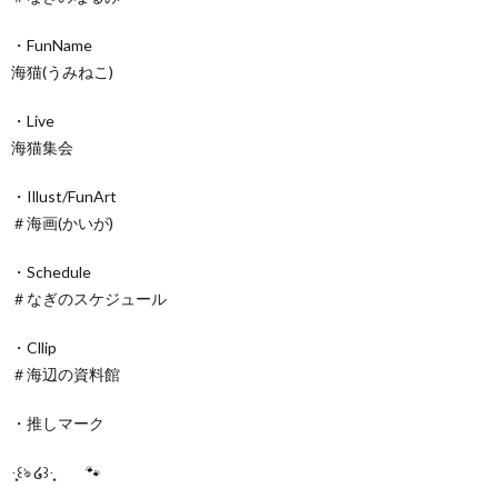
・FunName
海猫(うみねこ)
・Live
海猫集会
・Illust/FunArt
＃海画(かいが)
・Schedule
＃なぎのスケジュール
・Cllip
＃海辺の資料館
・推しマーク
·̩͙꒰ঌ ໒꒱·̩͙ 🐾