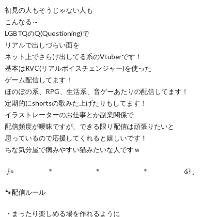
初見の人もそうじゃない人も
こんなる～
LGBTQのQ(Questioning)で
リアルで出しづらい面を
ネット上でさらけ出してる系のVtuberです！
基本はRVC(リアルボイスチェンジャー)を使った
ゲーム配信してます！
ほのぼの系、RPG、生活系、音ゲーあたりの配信してます！
定期的にshortsの歌みた上げたりもしてます！
イラストレーターのお仕事とか副業関係で
配信頻度が曖昧ですが、できる限り配信は頑張りたいと
思っているので応援してくれると嬉しいです！
ちな気分屋で病みやすい猫みたいな人ですｗ
·̩͙꒰ঌ ＊ ＊ ＊ ໒꒱·̩͙
🐾配信ルール
・まったり楽しめる場を作れるように