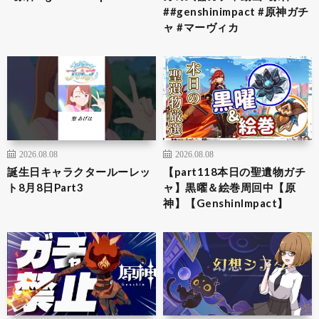
##genshinimpact #原神ガチ
ャ #マーヴィカ
2026.08.08
2026.08.08
誕生日キャラクタールーレッ
【part118本日の聖遺物ガチ
ト8月8日Part3
ャ】黒曜＆絵巻周回中【原
神】【GenshinImpact】