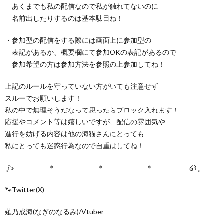
あくまでも私の配信なので私が触れてないのに
名前出したりするのは基本駄目ね！
・参加型の配信をする際には画面上に参加型の
表記があるか、概要欄にて参加OKの表記があるので
参加希望の方は参加方法を参照の上参加してね！
上記のルールを守っていない方がいても注意せず
スルーでお願いします！
私の中で無理そうだなって思ったらブロック入れます！
応援やコメント等は嬉しいですが、配信の雰囲気や
進行を妨げる内容は他の海猫さんにとっても
私にとっても迷惑行為なので自重はしてね！
·̩͙꒰ঌ ＊ ＊ ＊ ໒꒱·̩͙
🐾Twitter(X)
薙乃成海(なぎのなるみ)/Vtuber