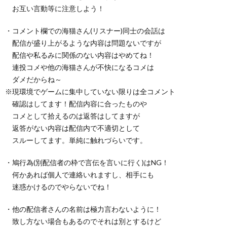
お互い言動等に注意しよう！
・コメント欄での海猫さん(リスナー)同士の会話は
配信が盛り上がるような内容は問題ないですが
配信や私るみに関係のない内容はやめてね！
連投コメや他の海猫さんが不快になるコメは
ダメだからね～
※現環境でゲームに集中していない限りは全コメント
確認はしてます！配信内容に合ったものや
コメとして拾えるのは返答はしてますが
返答がない内容は配信内で不適切として
スルーしてます。単純に触れづらいです。
・鳩行為(別配信者の枠で言伝を言いに行く)はNG！
何かあれば個人で連絡いれますし、相手にも
迷惑かけるのでやらないでね！
・他の配信者さんの名前は極力言わないように！
致し方ない場合もあるのでそれは別とするけど