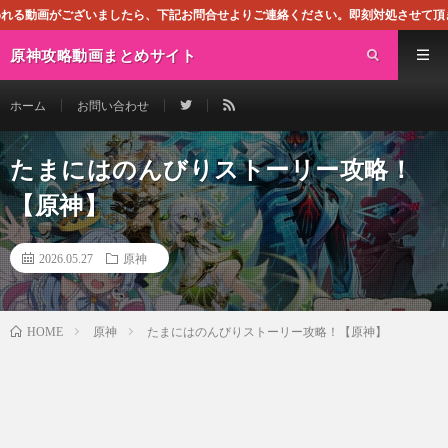
ら、下記お問合せよりご連絡ください。即刻対処させて頂きます。なお、同サイトはG
原神攻略動画まとめサイト
ホーム
お問い合わせ
たまにはのんびりストーリー攻略！
【原神】
2026.05.27
原神
原神
たまにはのんびりストーリー攻略！【原神】
HOME