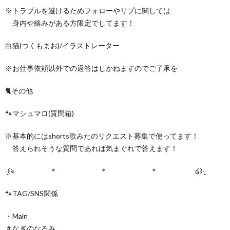
※トラブルを避けるためフォローやリプに関しては
身内や絡みがある方限定でしてます！
白猫(つくもまお)/イラストレーター
※お仕事依頼以外での返答はしかねますのでご了承を
🐈その他
🐾マシュマロ(質問箱)
※基本的にはshorts歌みたのリクエスト募集で使ってます！
答えられそうな質問であれば気まぐれで答えます！
·̩͙꒰ঌ ＊ ＊ ＊ ໒꒱·̩͙
🐾TAG/SNS関係
・Main
＃なぎのなるみ