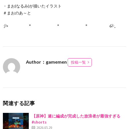
・まお(なるみ)が描いたイラスト
＃まおのあ～と
·̩͙꒰ঌ ＊ ＊ ＊ ໒꒱·̩͙
Author：gamemen
投稿一覧
関連する記事
【原神】遂に編成が完成した放浪者が最強すぎる
#shorts
2026.05.29