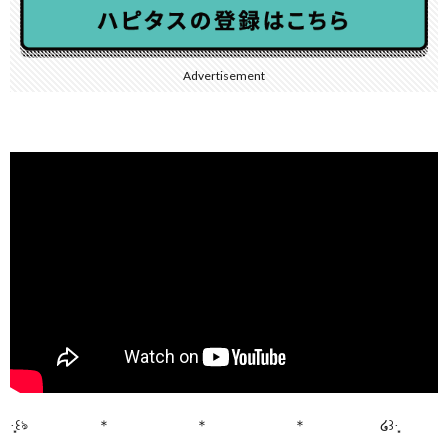
Advertisement
·̩͙꒰ঌ ＊ ＊ ＊ ໒꒱·̩͙