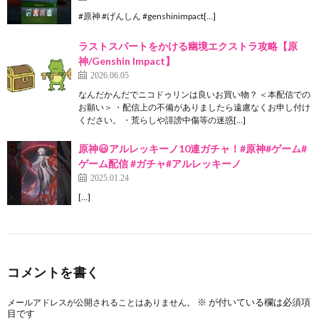
#原神 #げんしん #genshinimpact[…]
ラストスパートをかける幽境エクストラ攻略【原
神/Genshin Impact】
2026.06.05
なんだかんだでニコドゥリンは良いお買い物？ ＜本配信での
お願い＞ ・配信上の不備がありましたら遠慮なくお申し付け
ください。 ・荒らしや誹謗中傷等の迷惑[…]
原神😃アルレッキーノ10連ガチャ！#原神#ゲーム#
ゲーム配信 #ガチャ#アルレッキーノ
2025.01.24
[…]
コメントを書く
※
が付いている欄は必須項
メールアドレスが公開されることはありません。
目です