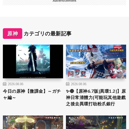
Advertisement
原神
カテゴリの最新記事
2026.08.06
2026.08.06
今日の原神【微課金】～ガチ
✨🔴【原神6.7版|異環1.2|】原
ャ編～
神日常清體力|可能玩其他遊戲
之後去異環打劫粉爪銀行