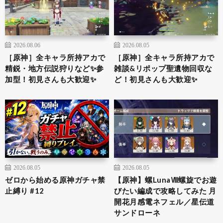
2026.08.06
2026.08.05
［原神］全キャラ所持アカで
［原神］全キャラ所持アカで
精鋭・地方伝説狩りなど✨参
雑談&リポップ聖遺物回収な
加型！初見さんも大歓迎✨
ど！初見さんも大歓迎✨
2026.08.05
2026.08.05
ゼロから始める原神ガチャ禁
【原神】螺LunaⅧ螺旋でお遊
止縛り #12
びたい編成で攻略してみた 月
開花月感電ネフェル／星伝道
サンドローネ