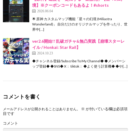
境】※クーポンコードもあるよ！#shorts
2026.06.04
🌟 原神 カスタムマップ機能「星々の幻境 (Miliastra
Wonderland)」 自分だけのオリジナルマップを作ったり、世
界中[…]
ver2.6開始!! 乱破ガチャ&無凸実践【崩壊スターレ
イル / Honkai: Star Rail】
2024.10.23
◆チャンネル登録/Subscribe To My Channel◆ ◆メンバーシ
ップ登録◆ ◆SNS◆ X： tiktok： ◆よく使う計算機◆ ◆や[…]
コメントを書く
※
が付いている欄は必須項
メールアドレスが公開されることはありません。
目です
コメント