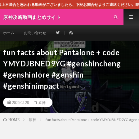
る動画がございましたら、下記お問合せよりご連絡ください。即刻対処させて頂きます
原神攻略動画まとめサイト
ホーム
お問い合わせ
fun facts about Pantalone + code
YMYDJBNED9YG #genshincheng
#genshinlore #genshin
#genshinimpact
2026.05.28
原神
原神
fun facts about Pantalone + code YMYDJBNED9YG #gens
HOME