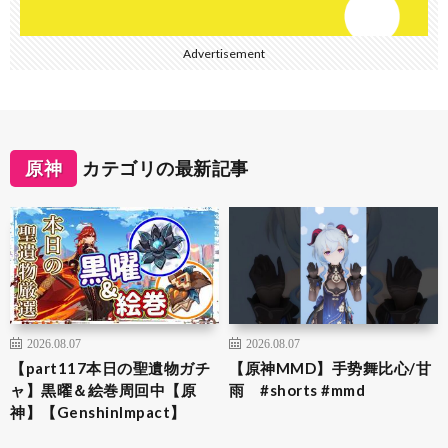
Advertisement
原神
カテゴリの最新記事
2026.08.07
2026.08.07
【part117本日の聖遺物ガチ
【原神MMD】手势舞比心/甘
ャ】黒曜＆絵巻周回中【原
雨 #shorts #mmd
神】【GenshinImpact】