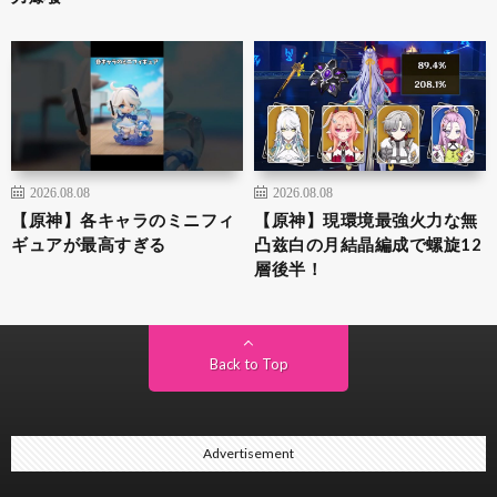
2026.08.08
2026.08.08
【原神】各キャラのミニフィ
【原神】現環境最強火力な無
ギュアが最高すぎる
凸兹白の月結晶編成で螺旋12
層後半！
Back to Top
Advertisement