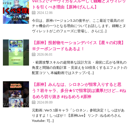
Ver.5.2でマーヴィカをスルーして鍾離とヌヴィレッ
トを引くべき理由【原神/げんしん】
2024.12.06
今日は、原神バージョン5.2の後半が、ここ最近で最高のガ
チャ機会の一つとなる理由についてお話しします。鍾離とヌ
ヴィレットがこのフェーズに登場し、さらに[…]
【原神】投射物モーションデバイス【星々の幻境】
※クーポンコードもあるよ！
2026.06.01
・範囲攻撃スキルの超簡単な設計方法 ・扇状に広がる弾丸の
角度と間隔の自動計算 ・見栄えを10倍良くするエフェクトの
配置コツ ＼ 本編動画ではステップバ[…]
【原神】みんなは、シロネンが恒常入りすると思
う？岩キャラ、多分★5で恒常説は濃厚だけど… #ね
るめろ切り抜き #ねるめろ #原神
2024.09.09
元動画 : Ver5.1新キャラ「シロネン」参戦決定！しっぽがあ
りますよ！しっぽが！【原神Live】 リンク : ねるめろさん
Youtube : T[…]