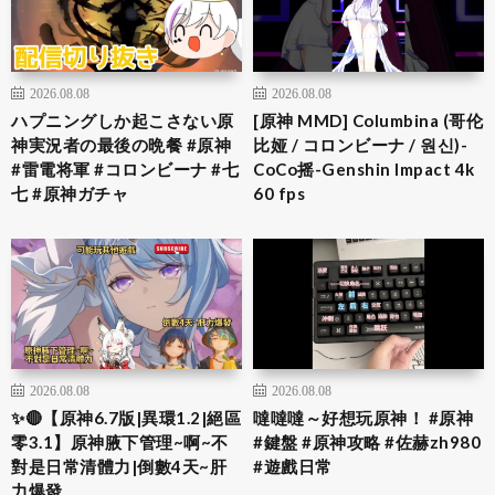
2026.08.08
2026.08.08
ハプニングしか起こさない原
[原神 MMD] Columbina (哥伦
神実況者の最後の晩餐 #原神
比娅 / コロンビーナ / 원신)-
#雷電将軍 #コロンビーナ #七
CoCo摇-Genshin Impact 4k
七 #原神ガチャ
60 fps
2026.08.08
2026.08.08
✨🔴【原神6.7版|異環1.2|絕區
噠噠噠～好想玩原神！ #原神
零3.1】原神腋下管理~啊~不
#鍵盤 #原神攻略 #佐赫zh980
對是日常清體力|倒數4天~肝
#遊戲日常
力爆發