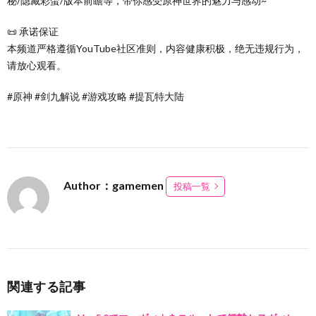
秘/隐藏彩蛋/版本前瞻等，带你感受原神世界的魅力与感动~
📜 承诺保证
本频道严格遵循YouTube社区准则，内容健康积极，绝无违规行为，
请放心观看。
#原神 #剑九解说 #游戏攻略 #提瓦特大陆
Author：gamemen
投稿一覧
関連する記事