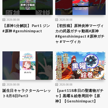
2026.08.08
2026.08.08
【原神1分解説】 Part1 ジン
【初投稿】原神炎神マーヴィ
#原神 #genshinimpact
カの武器ガチャ動画#原神
##genshinimpact #原神ガチ
ャ #マーヴィカ
2026.08.08
2026.08.08
誕生日キャラクタールーレッ
【part118本日の聖遺物ガチ
ト8月8日Part3
ャ】黒曜＆絵巻周回中【原
神】【GenshinImpact】