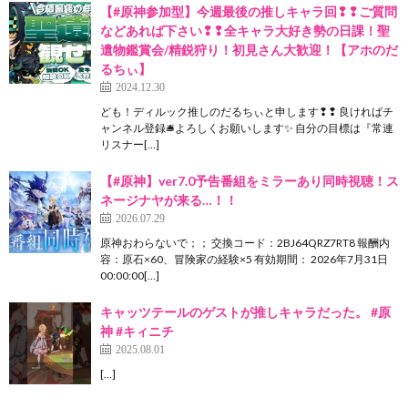
【#原神参加型】今週最後の推しキャラ回❢❢ご質問
などあれば下さい❢❢全キャラ大好き勢の日課！聖
遺物鑑賞会/精鋭狩り！初見さん大歓迎！【アホのだ
るちぃ】
2024.12.30
ども！ディルック推しのだるちぃと申します❢❢ 良ければチ
ャンネル登録🛎よろしくお願いします✨ 自分の目標は『常連
リスナー[…]
【#原神】ver7.0予告番組をミラーあり同時視聴！ス
ネージナヤが来る…！！
2026.07.29
原神おわらないで；； 交換コード：2BJ64QRZ7RT8 報酬内
容：原石×60、冒険家の経験×5 有効期間： 2026年7月31日
00:00:00[…]
キャッツテールのゲストが推しキャラだった。 #原
神 #キィニチ
2025.08.01
[…]