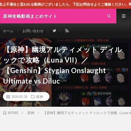
動画がございましたら、下記お問合せよりご連絡ください。即刻対処させて頂きます
原神攻略動画まとめサイト
ホーム
お問い合わせ
【原神】幽境アルティメット ディル
ックで攻略（Luna VII）／
【Genshin】Stygian Onslaught
Ultimate vs Diluc
2026.05.28
原神
原神
【原神】幽境アルティメット ディルックで攻略（Luna VII）／【Gensh
HOME