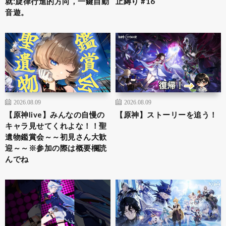
就:旋律行進的方向，一鍵自動
止縛り #16
音遊。
2026.08.09
2026.08.09
【原神live】みんなの自慢の
【原神】ストーリーを追う！
キャラ見せてくれよな！！聖
遺物鑑賞会～～初見さん大歓
迎～～※参加の際は概要欄読
んでね