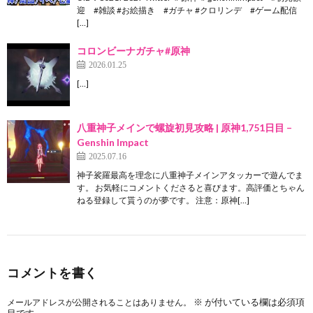
迎 #雑談 #お絵描き #ガチャ #クロリンデ #ゲーム配信
[…]
コロンビーナガチャ#原神
2026.01.25
[…]
八重神子メインで螺旋初見攻略 | 原神1,751日目 –
Genshin Impact
2025.07.16
神子裟羅最高を理念に八重神子メインアタッカーで遊んでま
す。 お気軽にコメントくださると喜びます。高評価とちゃん
ねる登録して貰うのが夢です。 注意：原神[…]
コメントを書く
※
が付いている欄は必須項
メールアドレスが公開されることはありません。
目です