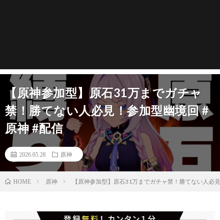
【原神参加型】原石31万までガチャ
禁！勝てない人必見！参加型幽境回 #
原神 #配信
2026.05.28
原神
原神
【原神参加型】原石31万までガチャ禁！勝てない人必見！
HOME