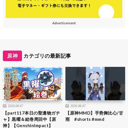
Advertisement
原神
カテゴリの最新記事
2026.08.07
2026.08.07
【part117本日の聖遺物ガチ
【原神MMD】手势舞比心/甘
ャ】黒曜＆絵巻周回中【原
雨 #shorts #mmd
神】【GenshinImpact】