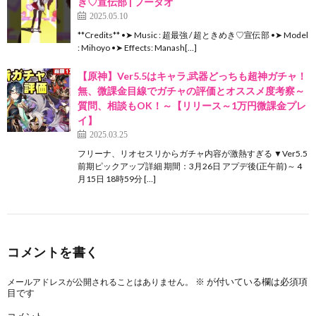
き♡宣伝部 | フータオ
2025.05.10
**Credits** •➤ Music : 超最強 / 超ときめき♡宣伝部 •➤ Model
: Mihoyo •➤ Effects: Manash[…]
【原神】Ver5.5はキャラ,武器どっちも超神ガチャ！
無、微課金目線でガチャの評価とオススメ度考察～
質問、相談もOK！～【リリース～1万円微課金プレ
イ】
2025.03.25
フリーナ、リオセスリからガチャ内容が激熱すぎる ▼Ver5.5
前期ピックアップ詳細 期間：3月26日 アプデ後(正午前)～ 4
月15日 18時59分 […]
コメントを書く
※
が付いている欄は必須項
メールアドレスが公開されることはありません。
目です
コメント