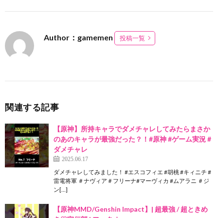
Author：gamemen
投稿一覧
関連する記事
【原神】所持キャラでダメチャレしてみたらまさか
のあのキャラが最強だった？！#原神 #ゲーム実況 #
ダメチャレ
2025.06.17
ダメチャレしてみました！ #エスコフィエ #胡桃 #キィニチ #
雷電将軍 ＃ナヴィア＃フリーナ#マーヴィカ #ムアラニ ＃ジ
ン[…]
【原神MMD/Genshin Impact】| 超最強 / 超ときめ