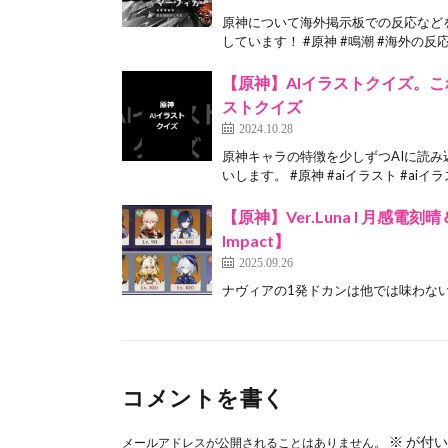
原神について海外掲示板での反応などを
しています！ #原神 #鳴潮 #海外の反応[
【原神】AIイラストクイズ。これだ
ストクイズ
2024.10.28
原神キャラの特徴を少しずつAIに読み
いします。 #原神 #aiイラスト #aiイラス
【原神】Ver.Luna I 月感電
Impact】
2025.09.26
ナヴィアの1発ドカンは他では味わない爽快感がある Th
コメントを書く
※
が付い
メールアドレスが公開されることはありません。