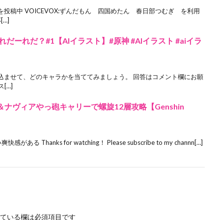
投稿中 VOICEVOX:ずんだもん 四国めたん 春日部つむぎ を利用
…]
ーれだ？#1【AIイラスト】#原神 #AIイラスト #aiイラ
込ませて、どのキャラかを当ててみましょう。 回答はコメント欄にお願
[…]
刻晴＆ナヴィアやっ砲キャリーで螺旋12層攻略【Genshin
anks for watching！ Please subscribe to my channn[…]
ている欄は必須項目です