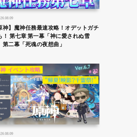
26.08.09
原神】魔神任務最速攻略！オデットガチ
も！ 第七章 第一幕「神に愛されぬ雪
」第二幕「死魂の夜想曲」
26.08.09