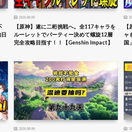
2026.08.09
20
不
【原神】遂に二桁挑戦へ。全117キャラを
【
的日
ルーレットでパーティー決めて螺旋12層
ャ
完全攻略目指す！！【Genshin Impact】
国
2026.08.09
20