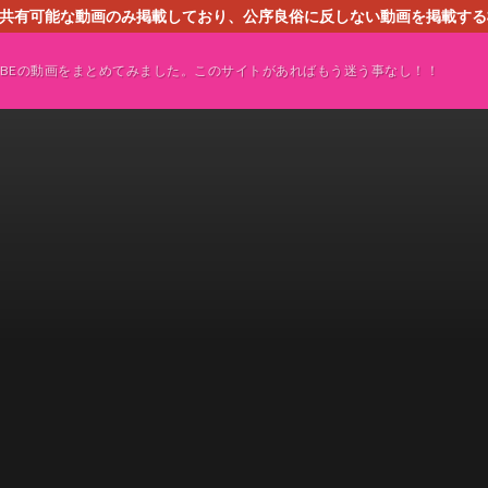
す。共有可能な動画のみ掲載しており、公序良俗に反しない動画を掲載す
ください。即刻対処させて頂きます。なお、同サイトはGoogleアド
TUBEの動画をまとめてみました。このサイトがあればもう迷う事なし！！