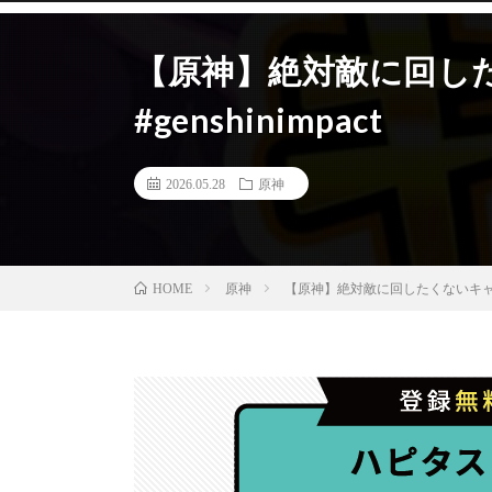
【原神】絶対敵に回し
#genshinimpact
2026.05.28
原神
原神
【原神】絶対敵に回したくないキャラ3選#
HOME