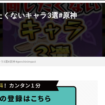
たくないキャラ3選#原神
原神 #genshinimpact