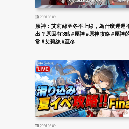
2026.08.09
原神：艾莉絲至冬不上線，為什麼遲遲
出？原因有3點 #原神 #原神攻略 #原神
常 #艾莉絲 #至冬
2026.08.09