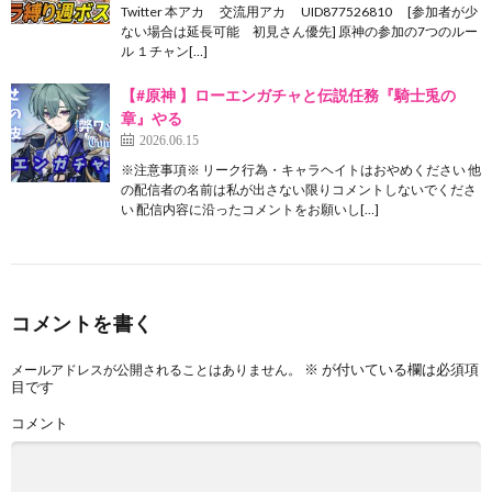
Twitter 本アカ 交流用アカ UID877526810 [参加者が少
ない場合は延長可能 初見さん優先] 原神の参加の7つのルー
ル １チャン[…]
【#原神 】ローエンガチャと伝説任務『騎士兎の
章』やる
2026.06.15
※注意事項※ リーク行為・キャラヘイトはおやめください 他
の配信者の名前は私が出さない限りコメントしないでくださ
い 配信内容に沿ったコメントをお願いし[…]
コメントを書く
※
が付いている欄は必須項
メールアドレスが公開されることはありません。
目です
コメント