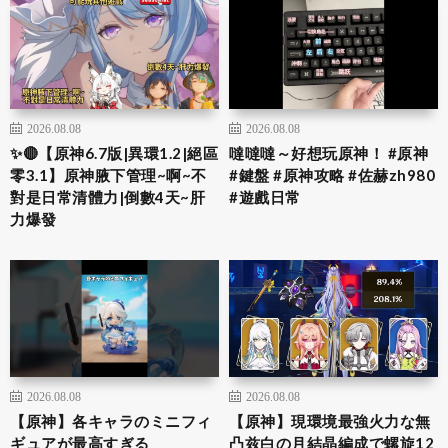
2026.08.08
2026.08.08
✨🔴【原神6.7版|異環1.2|絕區
噠噠噠～好想玩原神！ #原神
零3.1】原神腋下管理~啊~不
#鍵盤 #原神攻略 #佐赫zh980
對是日常清體力|倒數4天~肝
#遊戲日常
力爆發
2026.08.08
2026.08.08
【原神】各キャラのミニフィ
【原神】現環境最強火力な無
ギュアが最高すぎる
凸兹白の月結晶編成で螺旋12