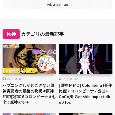
Advertisement
原神
カテゴリの最新記事
2026.08.08
2026.08.08
ハプニングしか起こさない原
[原神 MMD] Columbina (哥伦
神実況者の最後の晩餐 #原神
比娅 / コロンビーナ / 원신)-
#雷電将軍 #コロンビーナ #七
CoCo摇-Genshin Impact 4k
七 #原神ガチャ
60 fps