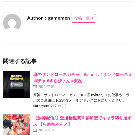
Author：gamemen
投稿一覧
関連する記事
魂のサンドローネガチャ #shorts #サンドローネ #
ガチャ #すらぴょん #実況
2026.07.03
原神 サンドローネ ガチャ X（旧Twitter）↓ お仕事やコラ
ボのご連絡は下記のGメールアドレスにお送りください。
Surapyon0917.ez[…]
【原神配信/】聖遺物鑑賞＆参加型でキャラ縛り週ボ
ス 【らめちゃん／】
2026.05.21