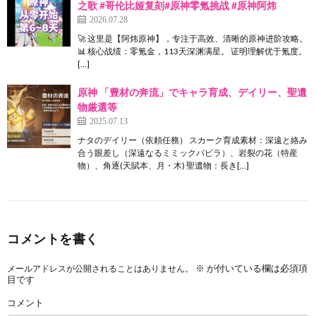
之歌 #哥伦比娅复刻#原神零氪挑战 #原神阿炜
2026.07.28
🚀 这里是【阿炜原神】，专注于高效、清晰的原神进阶攻略。
📊 核心战绩：零氪金，113天深渊满星。 证明理解优于氪度。
[…]
原神 「豊材の奔流」でキャラ育成、デイリー、聖遺
物厳選等
2025.07.13
ナタのデイリー（依頼任務） スカーク育成素材：深遠と絡み
合う眼差し（深遠なるミミックパピラ）、岩裂の花（特産
物）、角逐(天賦本、月・木) 聖遺物：長き[…]
コメントを書く
※
が付いている欄は必須項
メールアドレスが公開されることはありません。
目です
コメント