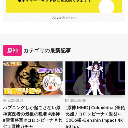
Advertisement
原神
カテゴリの最新記事
2026.08.08
2026.08.08
ハプニングしか起こさない原
[原神 MMD] Columbina (哥伦
神実況者の最後の晩餐 #原神
比娅 / コロンビーナ / 원신)-
#雷電将軍 #コロンビーナ #七
CoCo摇-Genshin Impact 4k
七 #原神ガチャ
60 fps