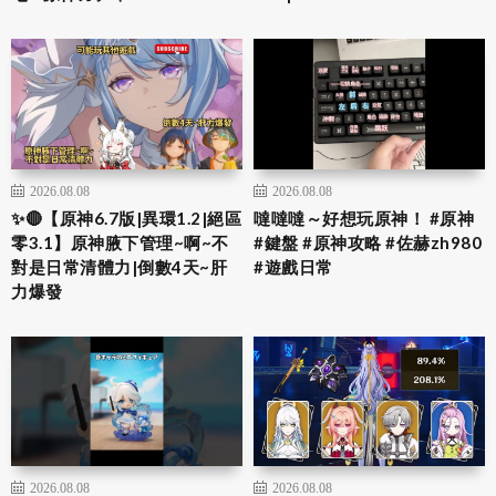
2026.08.08
2026.08.08
✨🔴【原神6.7版|異環1.2|絕區
噠噠噠～好想玩原神！ #原神
零3.1】原神腋下管理~啊~不
#鍵盤 #原神攻略 #佐赫zh980
對是日常清體力|倒數4天~肝
#遊戲日常
力爆發
2026.08.08
2026.08.08