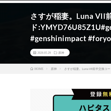
さすが稲妻。Luna VI
ド:YMYD76U85Z1U#
#genshinimpact #fory
2026.05.29
原神
原神
さすが稲妻。Luna VII前半交換コード:YMY
HOME