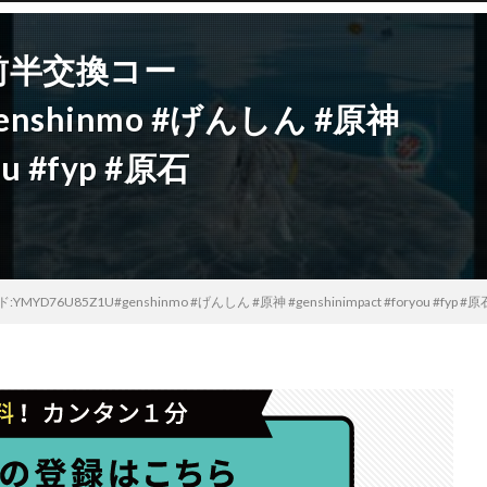
I前半交換コー
genshinmo #げんしん #原神
ou #fyp #原石
D76U85Z1U#genshinmo #げんしん #原神 #genshinimpact #foryou #fyp #原