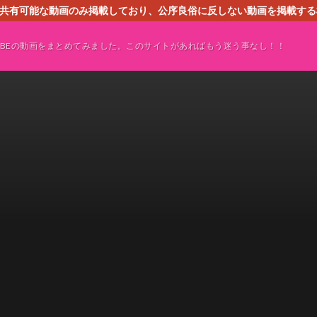
す。共有可能な動画のみ掲載しており、公序良俗に反しない動画を掲載す
ください。即刻対処させて頂きます。なお、同サイトはGoogleアド
TUBEの動画をまとめてみました。このサイトがあればもう迷う事なし！！