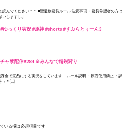
読んでください＊＊ ■聖遺物鑑賞ルール 注意事項 ・鑑賞希望者の方は
します […]
っくり実況 #原神 #shorts #すぷらとぅーん3
チャ禁配信#284 ※みんなで精鋭狩り
無課金で完凸にする実況をしています ルール説明 ・原石使用禁止 ・課
（キ[…]
ている欄は必須項目です