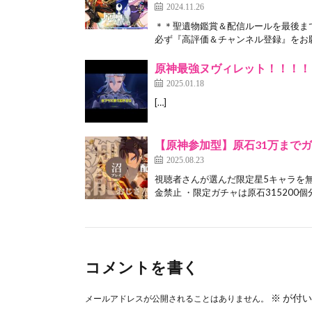
2024.11.26
＊＊聖遺物鑑賞＆配信ルールを最後まで
必ず『高評価＆チャンネル登録』をお願い
原神最強ヌヴィレット！！！！ #ゆ
2025.01.18
[…]
【原神参加型】原石31万までガ
2025.08.23
視聴者さんが選んだ限定星5キャラを
金禁止 ・限定ガチャは原石315200個分
コメントを書く
※
が付い
メールアドレスが公開されることはありません。