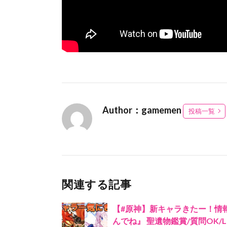
Author：gamemen
投稿一覧
関連する記事
【#原神】新キャラきたー！情
んでね』 聖遺物鑑賞/質問OK/LIVE