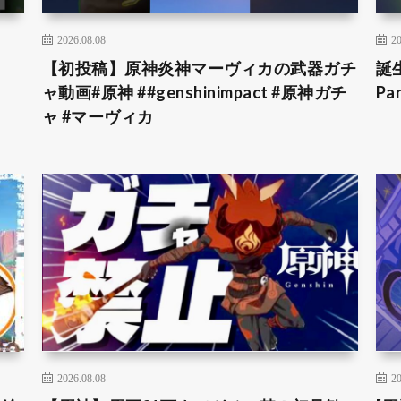
2026.08.08
20
【初投稿】原神炎神マーヴィカの武器ガチ
誕
ャ動画#原神 ##genshinimpact #原神ガチ
Pa
ャ #マーヴィカ
2026.08.08
20