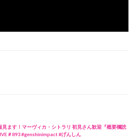
報見ます！マーヴィカ・シトラリ 初見さん歓迎『概要欄読
＃893 #genshinimpact #げんしん