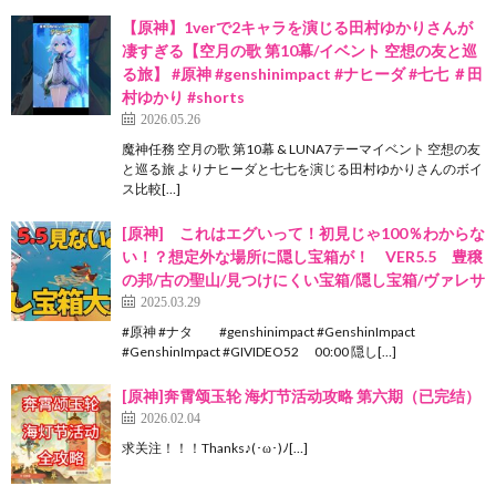
【原神】1verで2キャラを演じる田村ゆかりさんが
凄すぎる【空月の歌 第10幕/イベント 空想の友と巡
る旅】 #原神 #genshinimpact #ナヒーダ #七七 ＃田
村ゆかり #shorts
2026.05.26
魔神任務 空月の歌 第10幕 & LUNA7テーマイベント 空想の友
と巡る旅 よりナヒーダと七七を演じる田村ゆかりさんのボイ
ス比較[…]
[原神] これはエグいって！初見じゃ100％わからな
い！？想定外な場所に隠し宝箱が！ VER5.5 豊穣
の邦/古の聖山/見つけにくい宝箱/隠し宝箱/ヴァレサ
2025.03.29
#原神 #ナタ #genshinimpact #GenshinImpact
#GenshinImpact #GIVIDEO52 00:00 隠し[…]
[原神]奔霄颂玉轮 海灯节活动攻略 第六期（已完结）
2026.02.04
求关注！！！Thanks♪(･ω･)ﾉ[…]