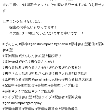
※お手伝い中は固定チャットにその時いるワールドのUIDを載せま
す
世界ランク足りない場合↓
探索のお手伝いもやってます！
その際はUID教えていただけますと幸いです！！
#げんしん #原神 #genshinimpact #genshin #原神参加型配信 #原神
参加型
#原神配信 #げんしん参加型 #精鋭狩り
#原神ver3 #配信 #初心者さんぜひ
#初心者歓迎 #初心者さんぜひ #初心者 #初心者向け
#初見さん大歓迎 #初見さん歓迎 #初見大歓迎#初見歓迎
#原神初心者 #鶏肉 #genshinimpactlive #初心者初見大歓迎
#配信中 #参加型配信 #参加型 #参加型ライブ配信
#参加 #ライブ配信 #ライブ配信中
#ライブ配信参加型 #配信ライブ #配信者 #原神攻略
#genshinimpactgameplay
#聖遺物鑑賞 #聖遺物 #聖遺物鑑賞会 #聖遺物厳選