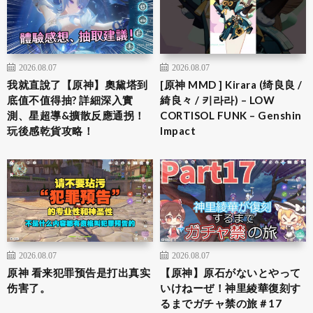
2026.08.07
2026.08.07
我就直說了【原神】奧黛塔到
[原神 MMD ] Kirara (绮良良 /
底值不值得抽? 詳細深入實
綺良々 / 키라라) – LOW
測、星超導&擴散反應通拐！
CORTISOL FUNK – Genshin
玩後感乾貨攻略！
Impact
2026.08.07
2026.08.07
原神 看来犯罪预告是打出真实
【原神】原石がないとやって
伤害了。
いけねーぜ！神里綾華復刻す
るまでガチャ禁の旅＃17