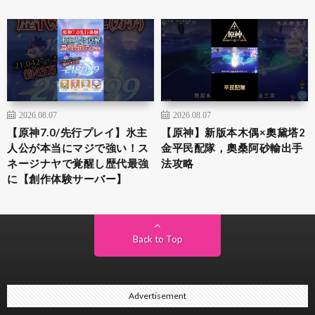
2026.08.07
2026.08.07
【原神7.0/先行プレイ】氷主
【原神】新版本木偶×奧黛塔2
人公が本当にマジで強い！ス
金平民配隊，奧桑阿砂輸出手
ネージナヤで覚醒し歴代最強
法攻略
に【創作体験サーバー】
Back to Top
Advertisement