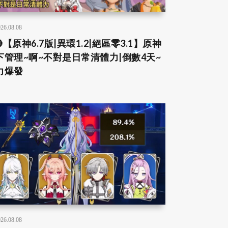
26.08.08
【原神6.7版|異環1.2|絕區零3.1】原神
下管理~啊~不對是日常清體力|倒數4天~
力爆發
26.08.08