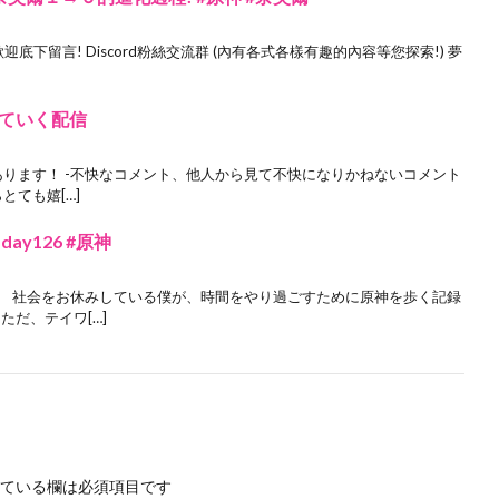
底下留言! Discord粉絲交流群 (內有各式各樣有趣的內容等您探索!) 夢
ていく配信
あります！ -不快なコメント、他人から見て不快になりかねないコメント
とても嬉[…]
y126 #原神
。 社会をお休みしている僕が、時間をやり過ごすために原神を歩く記録
ただ、テイワ[…]
ている欄は必須項目です