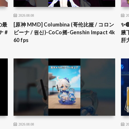
2026.08.08
20
の最
[原神 MMD] Columbina (哥伦比娅 / コロン
✨
 #
ビーナ / 원신)-CoCo摇-Genshin Impact 4k
腋
60 fps
肝
2026.08.08
20