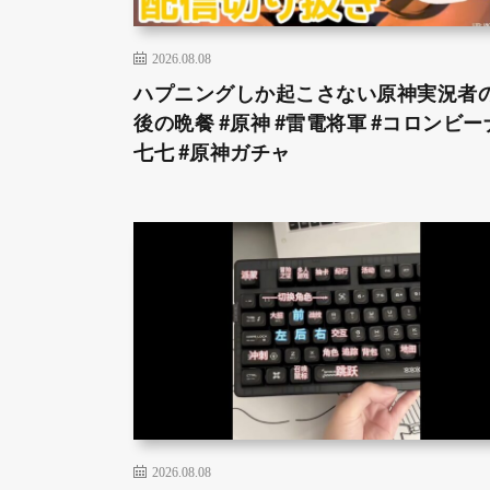
2026.08.08
ハプニングしか起こさない原神実況者
後の晩餐 #原神 #雷電将軍 #コロンビーナ
七七 #原神ガチャ
2026.08.08