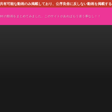
す。共有可能な動画のみ掲載しており、公序良俗に反しない動画を掲載す
ください。即刻対処させて頂きます。なお、同サイトはGoogleアド
TUBEの動画をまとめてみました。このサイトがあればもう迷う事なし！！