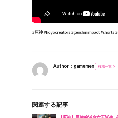
#原神 #hoyocreators #genshinimpact #shorts #g
Author：gamemen
投稿一覧
関連する記事
【原神】最強的滿命女王誕生! 奈