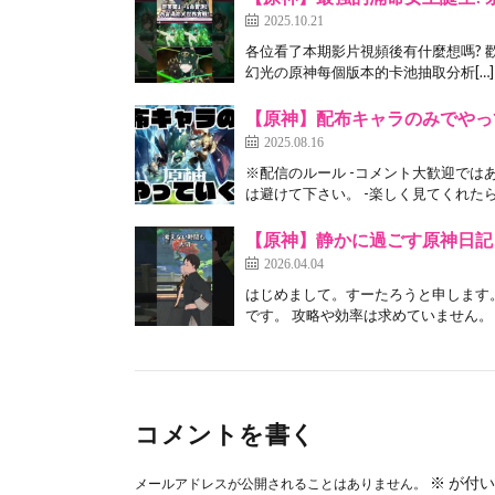
2025.10.21
各位看了本期影片視頻後有什麼想嗎? 歡迎
幻光の原神每個版本的卡池抽取分析[…]
【原神】配布キャラのみでやっ
2025.08.16
※配信のルール -コメント大歓迎では
は避けて下さい。 -楽しく見てくれたら
【原神】静かに過ごす原神日記 da
2026.04.04
はじめまして。すーたろうと申します
です。 攻略や効率は求めていません。 
コメントを書く
※
が付い
メールアドレスが公開されることはありません。