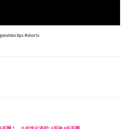
enshinclips #shorts
芙爾１→６的進化過程! #原神 #奈芙爾