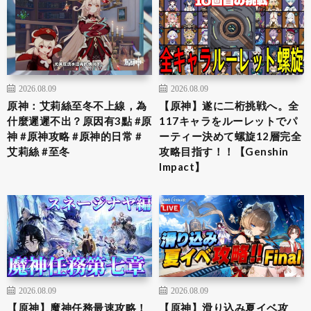
2026.08.09
2026.08.09
原神：艾莉絲至冬不上線，為
【原神】遂に二桁挑戦へ。全
什麼遲遲不出？原因有3點 #原
117キャラをルーレットでパ
神 #原神攻略 #原神的日常 #
ーティー決めて螺旋12層完全
艾莉絲 #至冬
攻略目指す！！【Genshin
Impact】
2026.08.09
2026.08.09
【原神】魔神任務最速攻略！
【原神】滑り込み夏イベ攻