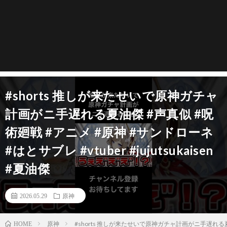
#shorts 推しが来たせいで原神ガチャ
計画がニ手遅れる夏油傑 #声真似 #呪
術廻戦 #アニメ #原神 #サンドローネ
#はとサブレ #vtuber #jujutsukaisen
#夏油傑
2026.05.29
原神
原神
#shorts 推しが来たせいで原神ガチャ計画がニ手遅れる夏油傑 #
HOME