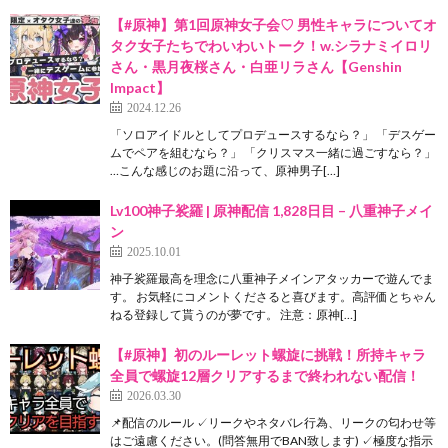
【#原神】第1回原神女子会♡ 男性キャラについてオ
タク女子たちでわいわいトーク！w.シラナミイロリ
さん・黒月夜桜さん・白亜リラさん【Genshin
Impact】
2024.12.26
「ソロアイドルとしてプロデュースするなら？」 「デスゲー
ムでペアを組むなら？」 「クリスマス一緒に過ごすなら？」
…こんな感じのお題に沿って、原神男子[…]
Lv100神子裟羅 | 原神配信 1,828日目 – 八重神子メイ
ン
2025.10.01
神子裟羅最高を理念に八重神子メインアタッカーで遊んでま
す。 お気軽にコメントくださると喜びます。高評価とちゃん
ねる登録して貰うのが夢です。 注意：原神[…]
【#原神】初のルーレット螺旋に挑戦！所持キャラ
全員で螺旋12層クリアするまで終われない配信！
2026.03.30
📌配信のルール ✓リークやネタバレ行為、リークの匂わせ等
はご遠慮ください。(問答無用でBAN致します) ✓極度な指示