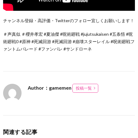
チャンネル登録・高評価・Twitterのフォロー宜しくお願いします！
＃声真似 ＃櫻井孝宏 #夏油傑 #呪術廻戦 #jujutsukaisen #五条悟 #呪
術廻戦0 #原神 #死滅回游 #死滅回游 #崩壊スターレイル #呪術廻戦フ
ァントムパレード #ファンパレ #サンドローネ
Author：gamemen
投稿一覧
関連する記事