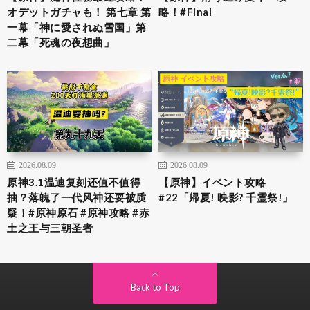
オデットガチャも！ 第七章 第
略！#Final
一幕「神に愛されぬ雪国」第
二幕「死魂の夜想曲」
2026.08.09
2026.08.09
原神3.1温迪复刻还值不值得
【原神】イベント攻略
抽？落魄了一代风神还要被质
#22「帰夏! 映影? 千霊祭!」
疑！#原神原石 #原神攻略 #赤
土之王与三朝圣者
Back to Top