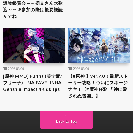
遺物鑑賞会～～初見さん大歓
迎～～※参加の際は概要欄読
んでね
2026.08.09
2026.08.09
[原神 MMD] Furina (芙宁娜/
【#原神 】ver.7.0！最新スト
フリーナ) – NA FAVELINHA -
ーリー攻略！ついにスネージ
Genshin Impact 4K 60 fps
ナヤ！【#魔神任務 「神に愛
されぬ雪国」】
Back to Top