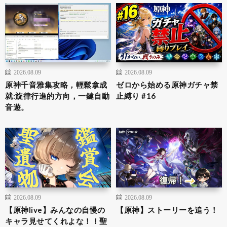
2026.08.09
2026.08.09
原神千音雅集攻略，輕鬆拿成
ゼロから始める原神ガチャ禁
就:旋律行進的方向，一鍵自動
止縛り #16
音遊。
2026.08.09
2026.08.09
【原神live】みんなの自慢の
【原神】ストーリーを追う！
キャラ見せてくれよな！！聖