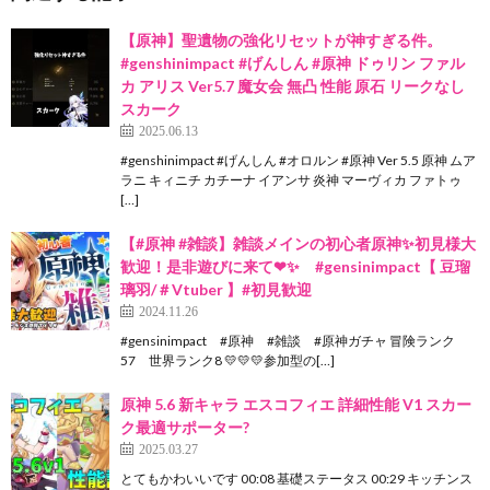
【原神】聖遺物の強化リセットが神すぎる件。
#genshinimpact #げんしん #原神 ドゥリン ファル
カ アリス Ver5.7 魔女会 無凸 性能 原石 リークなし
スカーク
2025.06.13
#genshinimpact #げんしん #オロルン #原神 Ver 5.5 原神 ムア
ラニ キィニチ カチーナ イアンサ 炎神 マーヴィカ ファトゥ
[…]
【#原神 #雑談】雑談メインの初心者原神✨初見様大
歓迎！是非遊びに来て❤✨ #gensinimpact【 豆瑠
璃羽/＃Vtuber 】#初見歓迎
2024.11.26
#gensinimpact #原神 #雑談 #原神ガチャ 冒険ランク
57 世界ランク8 💛💛💛参加型の[…]
原神 5.6 新キャラ エスコフィエ 詳細性能 V1 スカー
ク最適サポーター?
2025.03.27
とてもかわいいです 00:08 基礎ステータス 00:29 キッチンス