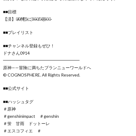
■■目標
【済】早̸̶く̷̸博҉士̴に҈会̶い̵̴に̸行̴き̶҉ま̵̷し̵ょ̴
■■プレイリスト
■■チャンネル登録もぜひ！
ドナさん0914
━━━━━━━━━━━━━━━━━━
原神——冒険に満ちたブランニューワールドへ
© COGNOSPHERE. All Rights Reserved.
■■公式サイト
■■ハッシュタグ
＃原神
＃genshinimpact ＃genshin
＃蛍 甘雨 ドットーレ
＃エスコフィエ ＃