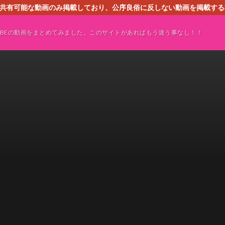
す。共有可能な動画のみ掲載しており、公序良俗に反しない動画を掲載す
ください。即刻対処させて頂きます。なお、同サイトはGoogleアド
TUBEの動画をまとめてみました。このサイトがあればもう迷う事なし！！