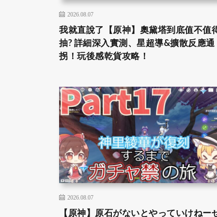
2026.08.07
我就直說了【原神】奧黛塔到底值不值
抽? 詳細深入實測、星超導&擴散反應通
拐！玩後感乾貨攻略！
2026.08.07
【原神】原石がないとやっていけねー