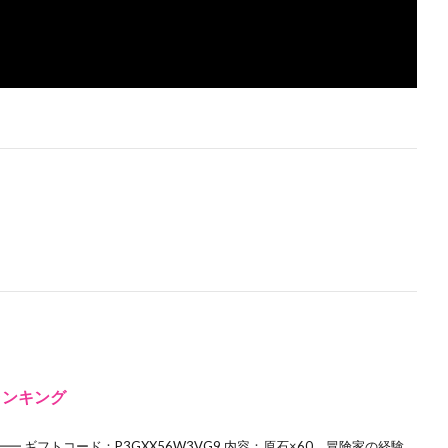
ランキング
 ギフトコード：P3GXX56W3VG9 内容：原石×60、冒険家の経験