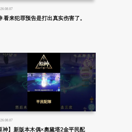
26.08.07
神 看来犯罪预告是打出真实伤害了。
26.08.07
原神】新版本木偶×奧黛塔2金平民配