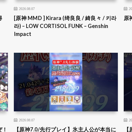
2026.08.07
20
得
[原神 MMD ] Kirara (绮良良 / 綺良々 / 키라
原
라) – LOW CORTISOL FUNK – Genshin
Impact
2026.08.07
20
ぜ！
【原神7.0/先行プレイ】氷主人公が本当に
【