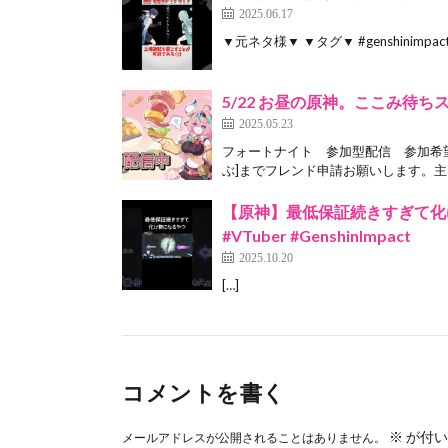
2025.06.17
▼元ネタ様▼ ▼タグ▼ #genshinimpact #h
5/22 お昼の原神。ここみ待ち
2025.05.23
フォートナイト 参加型配信 参加希
ぶ]までフレンド申請お願いします。主は
【原神】最低保証続きすぎて化け
#VTuber #GenshinImpact
2025.10.20
[…]
コメントを書く
※
が付い
メールアドレスが公開されることはありません。