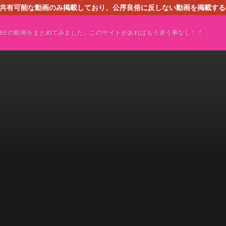
す。共有可能な動画のみ掲載しており、公序良俗に反しない動画を掲載す
ください。即刻対処させて頂きます。なお、同サイトはGoogleアド
TUBEの動画をまとめてみました。このサイトがあればもう迷う事なし！！