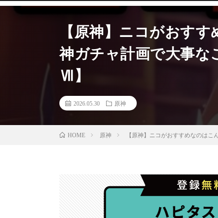
【原神】ニコがおすす
神ガチャ計画で大事なこ
Ⅶ】
2026.05.30
原神
原神
【原神】ニコがおすすめなのはこん
HOME