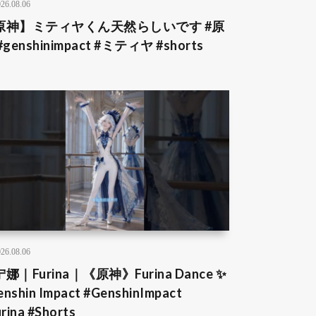
26.08.06
原神】ミティヤくん天然らしいです #原
#genshinimpact #ミティヤ #shorts
26.08.06
娜｜Furina｜《原神》Furina Dance ✨
enshin Impact #GenshinImpact
rina #Shorts