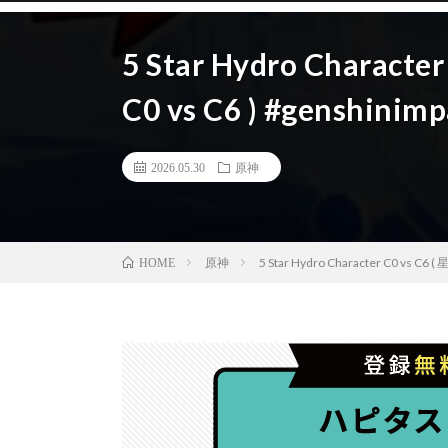
5 Star Hydro Charac
C0 vs C6 ) #genshini
2026.05.30
原神
原神
5 Star Hydro Character C0 vs C
HOME