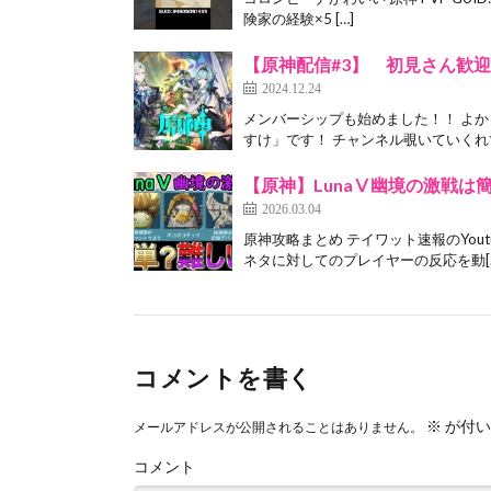
険家の経験×5 […]
【原神配信#3】 初見さん歓
2024.12.24
メンバーシップも始めました！！ よ
すけ」です！ チャンネル覗いていくれて
【原神】LunaⅤ幽境の激戦は
2026.03.04
原神攻略まとめ テイワット速報のYout
ネタに対してのプレイヤーの反応を動[
コメントを書く
※
が付い
メールアドレスが公開されることはありません。
コメント