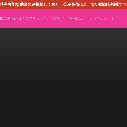
す。共有可能な動画のみ掲載しており、公序良俗に反しない動画を掲載す
ください。即刻対処させて頂きます。なお、同サイトはGoogleアド
TUBEの動画をまとめてみました。このサイトがあればもう迷う事なし！！