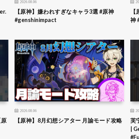
2026.08.06
20
r.
【原神】嫌われすぎなキャラ3選 #原神
【
#genshinimpact
神 
2026.08.06
20
【原
【原神】8月幻想シアター 月諭モード攻略
芙宁
| G
#Fu