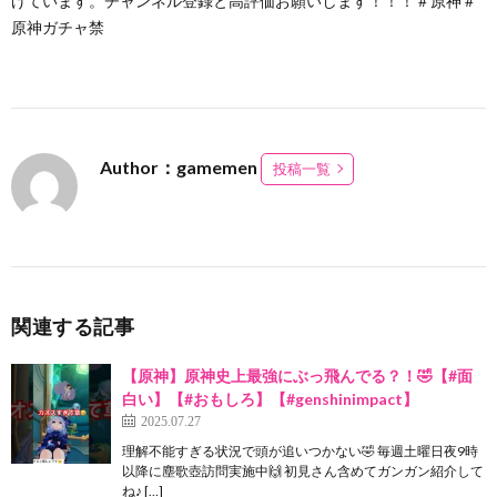
げています。チャンネル登録と高評価お願いします！！！＃原神＃
原神ガチャ禁
Author：gamemen
投稿一覧
関連する記事
【原神】原神史上最強にぶっ飛んでる？！🤣【#面
白い】【#おもしろ】【#genshinimpact】
2025.07.27
理解不能すぎる状況で頭が追いつかない🤣 毎週土曜日夜9時
以降に塵歌壺訪問実施中🙌 初見さん含めてガンガン紹介して
ね♪ […]