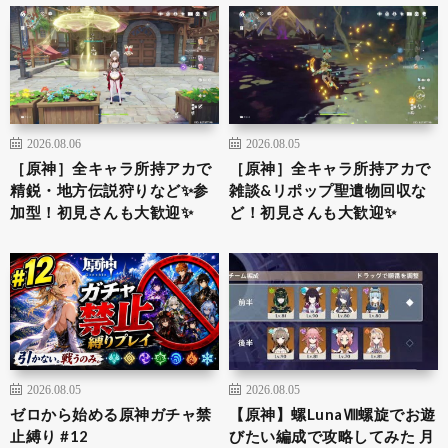
2026.08.06
2026.08.05
［原神］全キャラ所持アカで
［原神］全キャラ所持アカで
精鋭・地方伝説狩りなど✨参
雑談&リポップ聖遺物回収な
加型！初見さんも大歓迎✨
ど！初見さんも大歓迎✨
2026.08.05
2026.08.05
ゼロから始める原神ガチャ禁
【原神】螺LunaⅧ螺旋でお遊
止縛り #12
びたい編成で攻略してみた 月