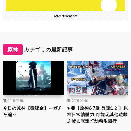
Advertisement
原神
カテゴリの最新記事
2026.08.06
2026.08.06
今日の原神【微課金】～ガチ
✨🔴【原神6.7版|異環1.2|】原
ャ編～
神日常清體力|可能玩其他遊戲
之後去異環打劫粉爪銀行