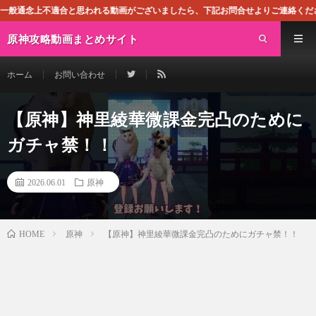
思われる動画がございましたら、下記お問合せよりご連絡ください。即刻対処させて
原神攻略動画まとめサイト
ホーム
お問い合わせ
【原神】神里綾華微課金完凸のために
ガチャ禁！！
2026.06.01
原神
原神
【原神】神里綾華微課金完凸のためにガチャ禁！！
HOME